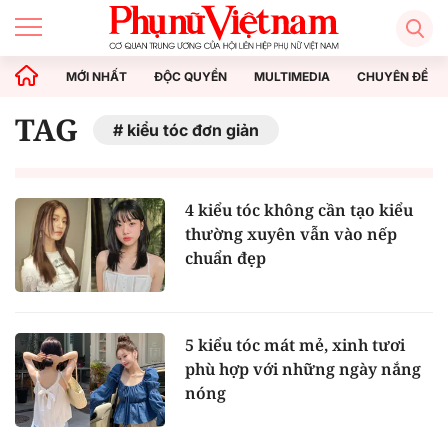
MỚI NHẤT
ĐỘC QUYỀN
MULTIMEDIA
CHUYÊN ĐỀ
TAG
kiểu tóc đơn giản
4 kiểu tóc không cần tạo kiểu
thường xuyên vẫn vào nếp
chuẩn đẹp
5 kiểu tóc mát mẻ, xinh tươi
phù hợp với những ngày nắng
nóng