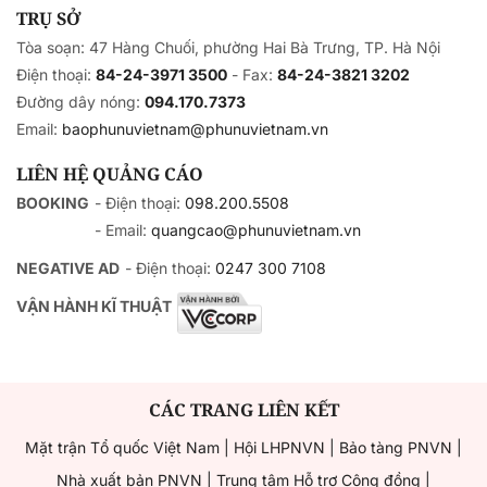
TRỤ SỞ
Tòa soạn: 47 Hàng Chuối, phường Hai Bà Trưng, TP. Hà Nội
Điện thoại:
84-24-3971 3500
- Fax:
84-24-3821 3202
Đường dây nóng:
094.170.7373
Email:
baophunuvietnam@phunuvietnam.vn
LIÊN HỆ QUẢNG CÁO
BOOKING
- Điện thoại:
098.200.5508
- Email:
quangcao@phunuvietnam.vn
NEGATIVE AD
- Điện thoại:
0247 300 7108
VẬN HÀNH KĨ THUẬT
CÁC TRANG LIÊN KẾT
Mặt trận Tổ quốc Việt Nam
|
Hội LHPNVN
|
Bảo tàng PNVN
|
Nhà xuất bản PNVN
|
Trung tâm Hỗ trợ Cộng đồng
|