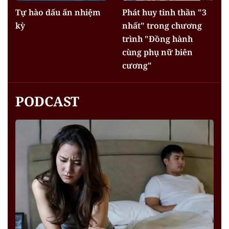
Tự hào dấu ấn nhiệm
Phát huy tinh thần "3
kỳ
nhất" trong chương
trình "Đồng hành
cùng phụ nữ biên
cương"
PODCAST