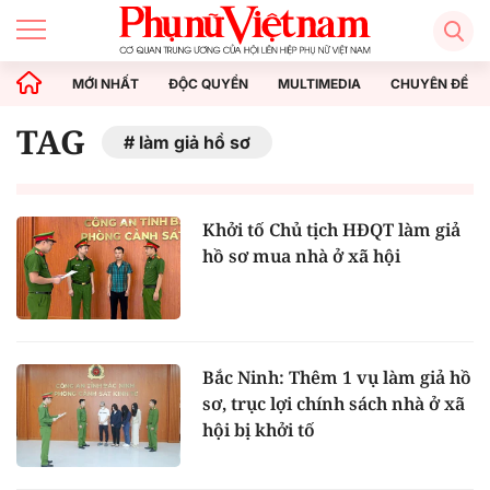
MỚI NHẤT
ĐỘC QUYỀN
MULTIMEDIA
CHUYÊN ĐỀ
TAG
làm giả hồ sơ
Khởi tố Chủ tịch HĐQT làm giả
hồ sơ mua nhà ở xã hội
Bắc Ninh: Thêm 1 vụ làm giả hồ
sơ, trục lợi chính sách nhà ở xã
hội bị khởi tố