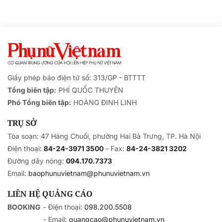
Giấy phép báo điện tử số: 313/GP - BTTTT
Tổng biên tập:
PHÍ QUỐC THUYÊN
Phó Tổng biên tập:
HOÀNG ĐINH LINH
TRỤ SỞ
Tòa soạn: 47 Hàng Chuối, phường Hai Bà Trưng, TP. Hà Nội
Điện thoại:
84-24-3971 3500
- Fax:
84-24-3821 3202
Đường dây nóng:
094.170.7373
Email:
baophunuvietnam@phunuvietnam.vn
LIÊN HỆ QUẢNG CÁO
BOOKING
- Điện thoại:
098.200.5508
- Email:
quangcao@phunuvietnam.vn