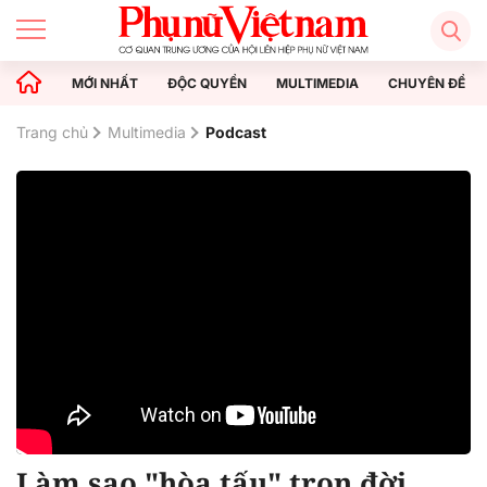
MỚI NHẤT
ĐỘC QUYỀN
MULTIMEDIA
CHUYÊN ĐỀ
Trang chủ
Multimedia
Podcast
Làm sao "hòa tấu" trọn đời