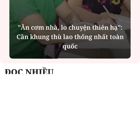
"Ăn cơm nhà, lo chuyện thiên hạ":
Cần khung thù lao thống nhất toàn
quốc
ĐỌC NHIỀU
Công an Hà Nội xử lý loạt quán game hoạt
động xuyên đêm
Ngân hàng trở lại "ngôi vương" phát hành
trái phiếu: Báo hiệu cuộc đua vốn mới