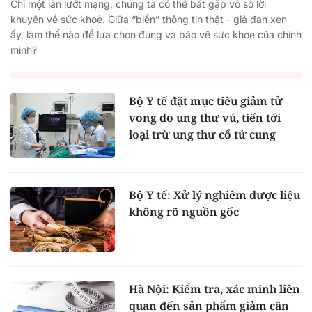
Chỉ một lần lướt mạng, chúng ta có thể bắt gặp vô số lời
khuyên về sức khoẻ. Giữa “biển” thông tin thật - giả đan xen
ấy, làm thế nào để lựa chọn đúng và bảo vệ sức khỏe của chính
mình?
Bộ Y tế đặt mục tiêu giảm tử
vong do ung thư vú, tiến tới
loại trừ ung thư cổ tử cung
Bộ Y tế: Xử lý nghiêm dược liệu
không rõ nguồn gốc
Hà Nội: Kiểm tra, xác minh liên
quan đến sản phẩm giảm cân