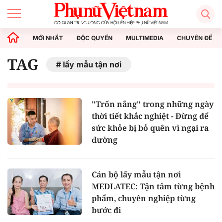
MỚI NHẤT
ĐỘC QUYỀN
MULTIMEDIA
CHUYÊN ĐỀ
TAG
lấy mẫu tận nơi
"Trốn nắng" trong những ngày
thời tiết khắc nghiệt - Đừng để
sức khỏe bị bỏ quên vì ngại ra
đường
Cán bộ lấy mẫu tận nơi
MEDLATEC: Tận tâm từng bệnh
phẩm, chuyên nghiệp từng
bước đi