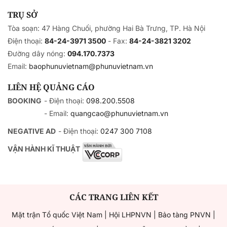
TRỤ SỞ
Tòa soạn: 47 Hàng Chuối, phường Hai Bà Trưng, TP. Hà Nội
Điện thoại:
84-24-3971 3500
- Fax:
84-24-3821 3202
Đường dây nóng:
094.170.7373
Email:
baophunuvietnam@phunuvietnam.vn
LIÊN HỆ QUẢNG CÁO
BOOKING
- Điện thoại:
098.200.5508
- Email:
quangcao@phunuvietnam.vn
NEGATIVE AD
- Điện thoại:
0247 300 7108
VẬN HÀNH KĨ THUẬT
CÁC TRANG LIÊN KẾT
Mặt trận Tổ quốc Việt Nam
|
Hội LHPNVN
|
Bảo tàng PNVN
|