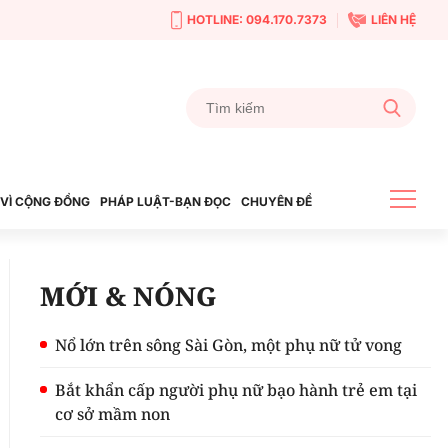
HOTLINE: 094.170.7373
LIÊN HỆ
VÌ CỘNG ĐỒNG
PHÁP LUẬT-BẠN ĐỌC
CHUYÊN ĐỀ
MỚI & NÓNG
Nổ lớn trên sông Sài Gòn, một phụ nữ tử vong
Bắt khẩn cấp người phụ nữ bạo hành trẻ em tại
cơ sở mầm non