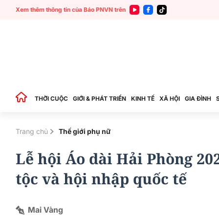
Xem thêm thông tin của Báo PNVN trên
THỜI CUỘC
GIỚI & PHÁT TRIỂN
KINH TẾ
XÃ HỘI
GIA ĐÌNH
Trang chủ
Thế giới phụ nữ
Lễ hội Áo dài Hải Phòng 202
tộc và hội nhập quốc tế
Mai Vàng