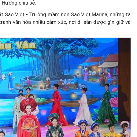
u Hương chia sẻ.
út bác sĩ về trạm y
 hát Sao Việt - Trường mầm non Sao Việt Marina, những tà
u kiện để người dân
Diễn đàn tháng 8
tranh văn hóa nhiều cảm xúc, nơi di sản được gìn giữ và
dịch vụ y tế kỹ thuật
Quỳnh càng trân t
cao
bên cha sau biến c