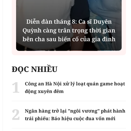
: Ca sĩ Duyên
Phân tích tính 2 mặt củ
rọng thời gian
vụ MBBank "rót" hơn 8
ố của gia đình
đồng cho Phát Đạ
ĐỌC NHIỀU
Công an Hà Nội xử lý loạt quán game hoạt
động xuyên đêm
Ngân hàng trở lại "ngôi vương" phát hành
trái phiếu: Báo hiệu cuộc đua vốn mới