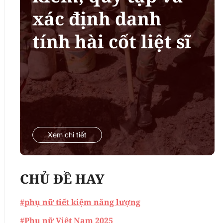
xác định danh
tính hài cốt liệt sĩ
Xem chi tiết
CHỦ ĐỀ HAY
#phụ nữ tiết kiệm năng lượng
#Phụ nữ Việt Nam 2025