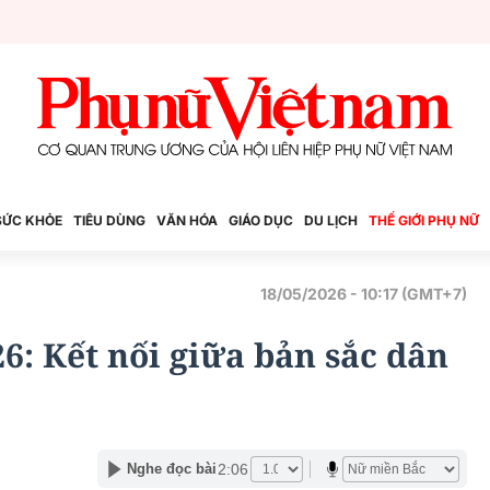
SỨC KHỎE
TIÊU DÙNG
VĂN HÓA
GIÁO DỤC
DU LỊCH
THẾ GIỚI PHỤ NỮ
18/05/2026 - 10:17 (GMT+7)
6: Kết nối giữa bản sắc dân
2:06
Nghe đọc bài