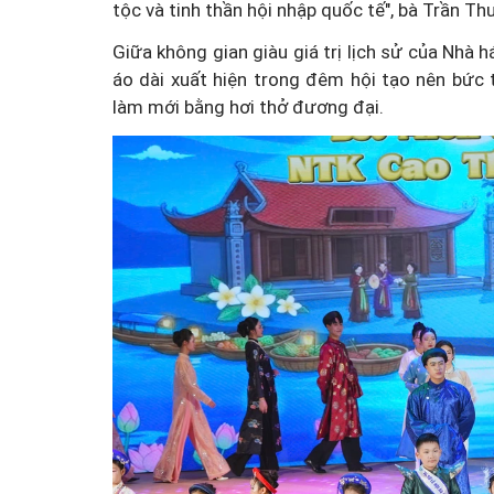
tộc và tinh thần hội nhập quốc tế", bà Trần Th
Hà Nội thu h
Giữa không gian giàu giá trị lịch sử của Nhà
cuộc hôn nhân tan vỡ, 3
tế, tạo điề
áo dài xuất hiện trong đêm hội tạo nên bức 
làm mới bằng hơi thở đương đại.
đất và bản án vì lẽ công
tiếp cận các 
bằng