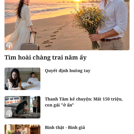
Tìm hoài chàng trai năm ấy
Quyết định buông tay
Thanh Tâm kể chuyện: Mất 150 triệu,
con gái "ở ẩn"
Bình thật - Bình giả