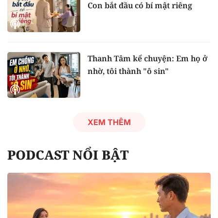
Con bắt đầu có bí mật riêng
Thanh Tâm kể chuyện: Em họ ở
nhờ, tôi thành "ô sin"
XEM THÊM
PODCAST NỔI BẬT