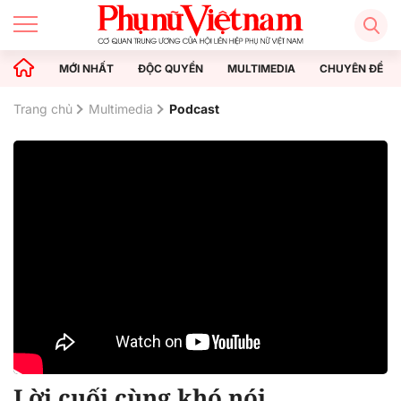
MỚI NHẤT
ĐỘC QUYỀN
MULTIMEDIA
CHUYÊN ĐỀ
Trang chủ
Multimedia
Podcast
Lời cuối cùng khó nói