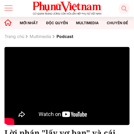
MỚI NHẤT
ĐỘC QUYỀN
MULTIMEDIA
CHUYÊN ĐỀ
Trang chủ
Multimedia
Podcast
Lời phán "lấy vợ bạn" và cái