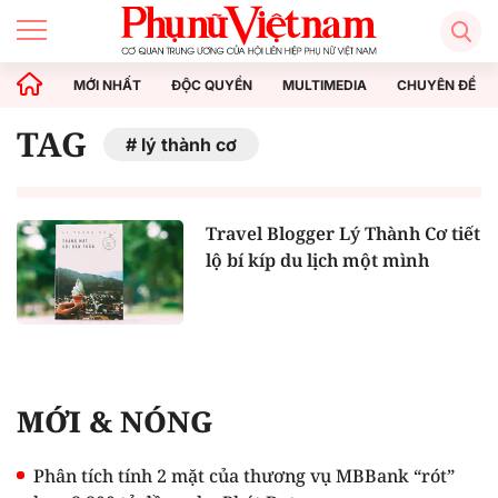
MỚI NHẤT
ĐỘC QUYỀN
MULTIMEDIA
CHUYÊN ĐỀ
TAG
lý thành cơ
Travel Blogger Lý Thành Cơ tiết
lộ bí kíp du lịch một mình
MỚI & NÓNG
Phân tích tính 2 mặt của thương vụ MBBank “rót”