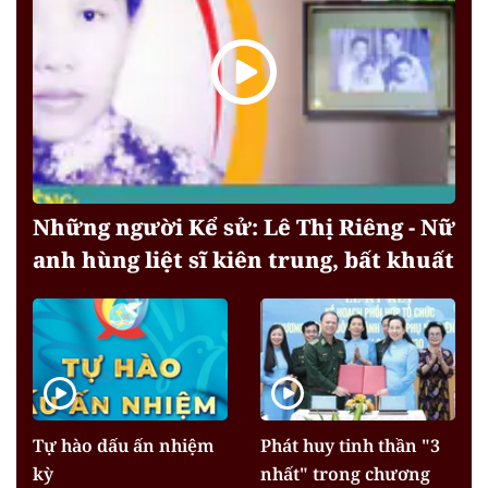
Những người Kể sử: Lê Thị Riêng - Nữ
anh hùng liệt sĩ kiên trung, bất khuất
Tự hào dấu ấn nhiệm
Phát huy tinh thần "3
kỳ
nhất" trong chương