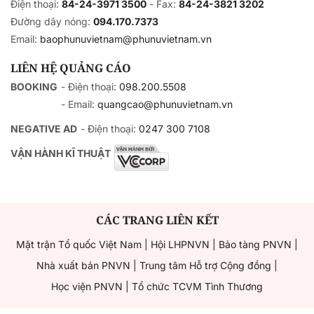
Điện thoại:
84-24-3971 3500
- Fax:
84-24-3821 3202
Đường dây nóng:
094.170.7373
Email:
baophunuvietnam@phunuvietnam.vn
LIÊN HỆ QUẢNG CÁO
BOOKING
- Điện thoại:
098.200.5508
- Email:
quangcao@phunuvietnam.vn
NEGATIVE AD
- Điện thoại:
0247 300 7108
VẬN HÀNH KĨ THUẬT
CÁC TRANG LIÊN KẾT
Mặt trận Tổ quốc Việt Nam
|
Hội LHPNVN
|
Bảo tàng PNVN
|
Nhà xuất bản PNVN
|
Trung tâm Hỗ trợ Cộng đồng
|
Học viện PNVN
|
Tổ chức TCVM Tình Thương