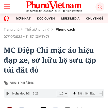
MỚI NHẤT
ĐỘC QUYỀN
MULTIMEDIA
CHUYÊN ĐỀ
Trang chủ
Thế giới phụ nữ
Phong cách
07/10/2022 - 11:57 (GMT+7)
MC Diệp Chi mặc áo hiệu
đạp xe, sở hữu bộ sưu tập
túi đắt đỏ
MINH PHƯƠNG
Nghe đọc bài
2:29