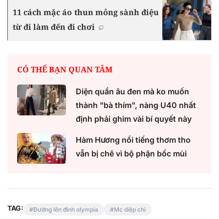
11 cách mặc áo thun mỏng sành điệu
từ đi làm đến đi chơi
CÓ THỂ BẠN QUAN TÂM
Diện quần âu đen mà ko muốn
thành "bà thím", nàng U40 nhất
định phải ghim vài bí quyết này
Hàm Hương nổi tiếng thơm tho
vẫn bị chê vì bộ phận bốc mùi
TAG:
Đường lên đỉnh olympia
Mc diệp chi