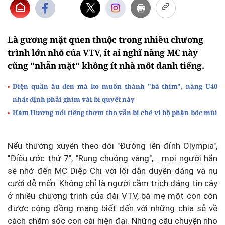
Là gương mặt quen thuộc trong nhiều chương
trình lớn nhỏ của VTV, ít ai nghĩ nàng MC này
cũng "nhẵn mặt" không ít nhà mốt danh tiếng.
Diện quần âu đen mà ko muốn thành "bà thím", nàng U40
nhất định phải ghim vài bí quyết này
Hàm Hương nổi tiếng thơm tho vẫn bị chê vì bộ phận bốc mùi
Nếu thường xuyên theo dõi "Đường lên đỉnh Olympia",
"Điều ước thứ 7", "Rung chuông vàng",... mọi người hẳn
sẽ nhớ đến MC Diệp Chi với lối dẫn duyên dáng và nụ
cười dễ mến. Không chỉ là người cầm trịch đáng tin cậy
ở nhiều chương trình của đài VTV, bà mẹ một con còn
được cộng đồng mạng biết đến với những chia sẻ về
cách chăm sóc con cái hiện đại. Những câu chuyện nho