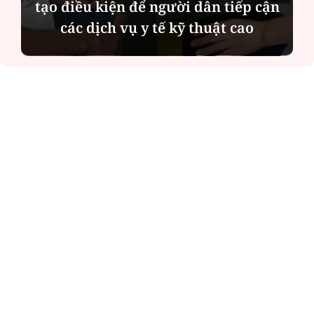
Quỳnh càng trân trọng thời gian
bên cha sau biến cố của gia đình
ĐỌC NHIỀU
Công an Hà Nội xử lý loạt quán game hoạt
động xuyên đêm
Ngân hàng trở lại "ngôi vương" phát hành
trái phiếu: Báo hiệu cuộc đua vốn mới
Về Lấp Vò khám phá điểm sáng mới của du
lịch cộng đồng