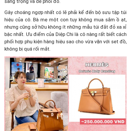
sang trọng và dễ phối đồ.
Gây choáng ngợp nhất có lẽ phải kể đến bộ sưu tập túi
hiệu của cô. Bà mẹ một con tuy không mua sắm ồ ạt,
nhưng cũng sở hữu không ít những mẫu túi đắt đỏ xa xỉ
bậc nhất. Ưu điểm của Diệp Chi là cô nàng rất biết cách
phối hợp phụ kiện hàng hiệu sao cho vừa vặn với set đồ,
không bị quá rối mắt.