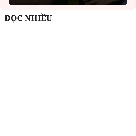
ĐỌC NHIỀU
Công an Hà Nội xử lý loạt quán game hoạt
động xuyên đêm
Ngân hàng trở lại "ngôi vương" phát hành
trái phiếu: Báo hiệu cuộc đua vốn mới
Về Lấp Vò khám phá điểm sáng mới của du
lịch cộng đồng
Từ 4/8, chính thức lọc ảo xét tuyển đại học
2026