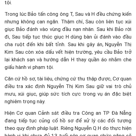
tội.
Trong lúc Bảo tấn công ông T, Sau và H đều chứng kiến
nhưng không can ngăn. Thậm chí, Sau còn liên tục xúi
giục Bảo đánh vào vùng đầu nạn nhân. Sau khi Bảo rời
đi, Sau tiếp tục thúc giục H dùng bàn ủi đánh vào đầu
cha ruột đến khi bất tỉnh. Sau khi gây án, Nguyễn Thị
Kim Sau còn xóa dấu vết hiện trường, yêu cầu Bảo trở
lại khách sạn và hướng dẫn H thay quần áo nhằm che
giấu hành vi phạm tội.
Căn cứ hồ sơ, tài liệu, chứng cứ thu thập được, Cơ quan
điều tra xác định Nguyễn Thị Kim Sau giữ vai trò chủ
mưu, xúi giục, giúp sức tích cực trong vụ án đặc biệt
nghiêm trọng này.
Hiện Cơ quan Cảnh sát điều tra Công an TP Đà Nẵng
đang tiếp tục củng cố hồ sơ để xử lý các đối tượng
theo quy định pháp luật. Riêng Nguyễn Q.H do thực hiện
hành vi khi chưa đủ 13 tuổi nên cơ quan chức năng sẽ