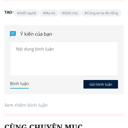
TAG:
Giết người
Mẹ kế
Giét cha
Công an tp đà nẵng
Ý kiến của bạn
Bình luận
Gửi bình luận
Xem thêm bình luận
CÙNG CHUYÊN MỤC