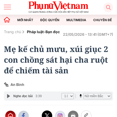
MỚI NHẤT
ĐỘC QUYỀN
MULTIMEDIA
CHUYÊN ĐỀ
Trang chủ
Pháp luật-Bạn đọc
22/05/2026 - 13:41 (GMT+7)
Mẹ kế chủ mưu, xúi giục 2
con chồng sát hại cha ruột
để chiếm tài sản
An Bình
Nghe đọc bài
3:39