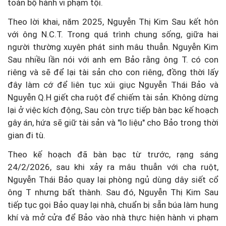
toàn bộ hành vi phạm tội.
Theo lời khai, năm 2025, Nguyễn Thị Kim Sau kết hôn
với ông N.C.T. Trong quá trình chung sống, giữa hai
người thường xuyên phát sinh mâu thuẫn. Nguyễn Kim
Sau nhiều lần nói với anh em Bảo rằng ông T. có con
riêng và sẽ để lại tài sản cho con riêng, đồng thời lấy
đây làm cớ để liên tục xúi giục Nguyễn Thái Bảo và
Nguyễn Q.H giết cha ruột để chiếm tài sản. Không dừng
lại ở việc kích động, Sau còn trực tiếp bàn bạc kế hoạch
gây án, hứa sẽ giữ tài sản và "lo liệu" cho Bảo trong thời
gian đi tù.
Theo kế hoạch đã bàn bạc từ trước, rạng sáng
24/2/2026, sau khi xảy ra mâu thuẫn với cha ruột,
Nguyễn Thái Bảo quay lại phòng ngủ dùng dây siết cổ
ông T nhưng bất thành. Sau đó, Nguyễn Thị Kim Sau
tiếp tục gọi Bảo quay lại nhà, chuẩn bị sẵn búa làm hung
khí và mở cửa để Bảo vào nhà thực hiện hành vi phạm