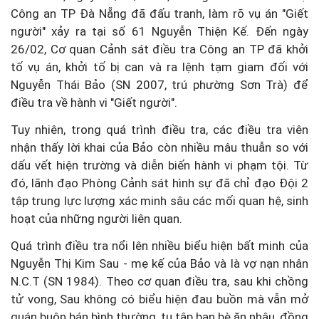
Công an TP Đà Nẵng đã đấu tranh, làm rõ vụ án "Giết
người" xảy ra tại số 61 Nguyễn Thiện Kế. Đến ngày
26/02, Cơ quan Cảnh sát điều tra Công an TP đã khởi
tố vụ án, khởi tố bị can và ra lệnh tạm giam đối với
Nguyễn Thái Bảo (SN 2007, trú phường Sơn Trà) để
điều tra về hành vi "Giết người".
Tuy nhiên, trong quá trình điều tra, các điều tra viên
nhận thấy lời khai của Bảo còn nhiều mâu thuẫn so với
dấu vết hiện trường và diễn biến hành vi phạm tội. Từ
đó, lãnh đạo Phòng Cảnh sát hình sự đã chỉ đạo Đội 2
tập trung lực lượng xác minh sâu các mối quan hệ, sinh
hoạt của những người liên quan.
Quá trình điều tra nổi lên nhiều biểu hiện bất minh của
Nguyễn Thị Kim Sau - mẹ kế của Bảo và là vợ nạn nhân
N.C.T (SN 1984). Theo cơ quan điều tra, sau khi chồng
tử vong, Sau không có biểu hiện đau buồn mà vẫn mở
quán buôn bán bình thường, tụ tập bạn bè ăn nhậu, đồng