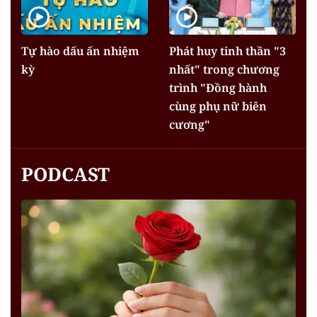
Tự hào dấu ấn nhiệm
Phát huy tinh thần "3
kỳ
nhất" trong chương
trình "Đồng hành
cùng phụ nữ biên
cương"
PODCAST