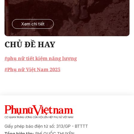
Xem chi tiết
CHỦ ĐỀ HAY
#phụ nữ tiết kiệm năng lượng
#Phụ nữ Việt Nam 2025
Giấy phép báo điện tử số: 313/GP - BTTTT
Tổng biên tập:
PHÍ QUỐC THUYÊN