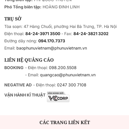
Phó Tổng biên tập:
HOÀNG ĐINH LINH
TRỤ SỞ
Tòa soạn: 47 Hàng Chuối, phường Hai Bà Trưng, TP. Hà Nội
Điện thoại:
84-24-3971 3500
- Fax:
84-24-3821 3202
Đường dây nóng:
094.170.7373
Email:
baophunuvietnam@phunuvietnam.vn
LIÊN HỆ QUẢNG CÁO
BOOKING
- Điện thoại:
098.200.5508
- Email:
quangcao@phunuvietnam.vn
NEGATIVE AD
- Điện thoại:
0247 300 7108
VẬN HÀNH KĨ THUẬT
CÁC TRANG LIÊN KẾT