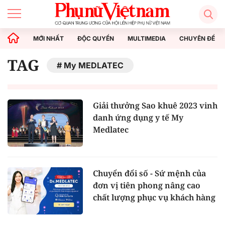
MỚI NHẤT
ĐỘC QUYỀN
MULTIMEDIA
CHUYÊN ĐỀ
TAG
My MEDLATEC
Giải thưởng Sao khuê 2023 vinh
danh ứng dụng y tế My
Medlatec
Chuyển đổi số - Sứ mệnh của
đơn vị tiên phong nâng cao
chất lượng phục vụ khách hàng