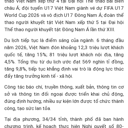
thao Việt Nam xếp thứ 4 tại Đại hội Thể thao bãi biển
châu Á; đội tuyển U17 Việt Nam giành vé dự FIFA U17
World Cup 2026 và vô địch U17 Đông Nam Á; đoàn thể
thao người khuyết tật Việt Nam xếp thứ 5 tại Đại hội
Thể thao người khuyết tật Đông Nam Á lần thứ XIII.
Du lịch tiếp tục là điểm sáng của ngành. 6 tháng đầu
năm 2026, Việt Nam đón khoảng 12,3 triệu lượt khách
quốc tế, tăng 15%; 81 triệu lượt khách nội địa, tăng
4,5%. Tổng thu từ du lịch ước đạt 569 nghìn tỉ đồng,
tăng 9,8%, tiếp tục khẳng định vai trò là động lực thúc
đẩy tăng trưởng kinh tế - xã hội.
Công tác báo chí, truyền thông, xuất bản, thông tin cơ
sở và thông tin đối ngoại được triển khai chủ động,
đúng định hướng; nhiều sự kiện lớn được tổ chức thành
công, tạo sức lan tỏa.
Tại địa phương, 34/34 tỉnh, thành phố đã ban hành
chương trình, kế hoạch thực hiện Nghị quyết số 80-