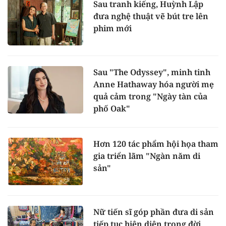
Sau tranh kiếng, Huỳnh Lập
đưa nghệ thuật vẽ bút tre lên
phim mới
Sau "The Odyssey", minh tinh
Anne Hathaway hóa người mẹ
quả cảm trong "Ngày tàn của
phố Oak"
Hơn 120 tác phẩm hội họa tham
gia triển lãm "Ngàn năm di
sản"
Nữ tiến sĩ góp phần đưa di sản
tiếp tục hiện diện trong đời