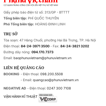
Giấy phép báo điện tử số: 313/GP - BTTTT
Tổng biên tập:
PHÍ QUỐC THUYÊN
Phó Tổng biên tập:
HOÀNG ĐINH LINH
TRỤ SỞ
Tòa soạn: 47 Hàng Chuối, phường Hai Bà Trưng, TP. Hà Nội
Điện thoại:
84-24-3971 3500
- Fax:
84-24-3821 3202
Đường dây nóng:
094.170.7373
Email:
baophunuvietnam@phunuvietnam.vn
LIÊN HỆ QUẢNG CÁO
BOOKING
- Điện thoại:
098.200.5508
- Email:
quangcao@phunuvietnam.vn
NEGATIVE AD
- Điện thoại:
0247 300 7108
VẬN HÀNH KĨ THUẬT