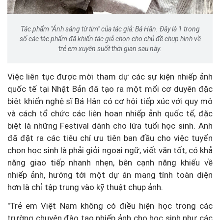
Tác phẩm "Ánh sáng từ tim" của tác giả: Bá Hân. Đây là 1 trong
số các tác phẩm đã khiến tác giả chọn cho chủ đề chụp hình về
trẻ em xuyên suốt thời gian sau này.
Việc liên tục được mời tham dự các sự kiện nhiếp ảnh
quốc tế tại Nhật Bản đã tạo ra một mối cơ duyên đặc
biệt khiến nghệ sĩ Bá Hân có cơ hội tiếp xúc với quy mô
và cách tổ chức các liên hoan nhiếp ảnh quốc tế, đặc
biệt là những Festival dành cho lứa tuổi học sinh. Anh
đã đặt ra các tiêu chí ưu tiên ban đầu cho việc tuyển
chọn học sinh là phải giỏi ngoại ngữ, viết văn tốt, có khả
năng giao tiếp nhanh nhẹn, bên cạnh năng khiếu về
nhiếp ảnh, hướng tới một dự án mang tính toàn diện
hơn là chỉ tập trung vào kỹ thuật chụp ảnh.
"Trẻ em Việt Nam không có điều hiện học trong các
trường chuyên đào tạo nhiếp ảnh cho học sinh như các