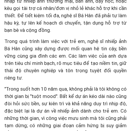
nhập từ nhiếp ảnh thương mại, bán ảnh, dạy học; hoặc
kêu gọi tài trợ cá nhân/đơn vị nhỏ lẻ khác hỗ trợ khi cần
thiết. Để tiết kiệm tối đa, nghệ sĩ Bá Hân đã phải tự làm
hậu kỳ, tự lên kế hoạch di chuyển, tận dụng hỗ trợ từ
bạn bè và cộng đồng.
Trong quá trình làm việc với trẻ em, nghệ sĩ nhiếp ảnh
Bá Hân cũng xây dựng được mối quan hệ tin cậy, bền
vững cùng gia đình các em. Các làm việc của anh dựa
trên tiêu chí minh bạch, rõ mục tiêu để tạo niềm tin, giữ
thái độ chuyên nghiệp và tôn trọng tuyệt đối quyền
riêng tư.
"Trong suốt hơn 10 năm qua, không phải là tôi không có
thời gian bị "tuột mood". Bất kể dự án kéo dài nào cũng
đòi hỏi sức bền, sự kiên trì và khả năng duy trì nhịp độ,
đặc biệt lại là dự án về nhiếp ảnh dành cho trẻ em. Có
những thời gian, vì công việc mưu sinh mà tôi cũng phải
tạm dừng; có những giai đoạn cảm hứng bị suy giảm