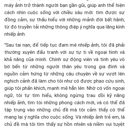
máy ảnh trở thành người bạn gần gũi, giúp anh thể hiện
cách nhìn cuộc sống với chiều sâu mới: tìm được sự
đồng cảm, sự thấu hiểu với những mảnh đời bất hãnh;
từ đó truyền tải những thông điệp ý nghĩa qua lăng kính
nhiếp ảnh.
"Sau tai nạn, để tiếp tục đam mê nhiếp ảnh, tôi đã phải
thường xuyên đấu tranh với sự tự ti về ngoại hình và
khả năng của mình. Chính sự động viên và tình yêu vô
bờ bến từ những người thân yêu trong gia đình và
nguồn cảm hứng từ những câu chuyện về sự vượt lên
nghịch cảnh đã làm cho tôi như có được phao cứu sinh,
giúp tôi phấn khích, mạnh mẽ hẳn lên. Nhờ có vốn ngoại
ngữ, tôi tự tìm hiểu, không ngừng trau dồi kỹ năng
nhiếp ảnh, tìm tòi những phong cách mới, và có thể đã
tập trung vào những chủ đề mà tôi cảm thấy có thể
mang lại ý nghĩa cho cuộc sống. Và nhiếp ảnh trẻ em, là
chủ đề mà tôi tìm thấy sự hồn nhiên và niềm vui tuyệt