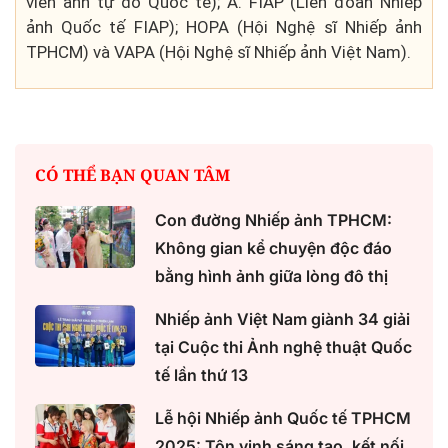
viên ảnh tự do Quốc tế); A. FIAP (Liên đoàn Nhiếp
ảnh Quốc tế FIAP); HOPA (Hội Nghệ sĩ Nhiếp ảnh
TPHCM) và VAPA (Hội Nghệ sĩ Nhiếp ảnh Việt Nam).
CÓ THỂ BẠN QUAN TÂM
Con đường Nhiếp ảnh TPHCM:
Không gian kể chuyện độc đáo
bằng hình ảnh giữa lòng đô thị
Nhiếp ảnh Việt Nam giành 34 giải
tại Cuộc thi Ảnh nghệ thuật Quốc
tế lần thứ 13
Lễ hội Nhiếp ảnh Quốc tế TPHCM
2025: Tôn vinh sáng tạo, kết nối