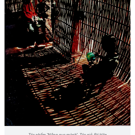
Tác phẩm "Nắng qua mành". Tác giả: Bá Hân