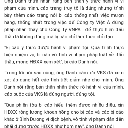
Ông Danh thừa nhận rằng bản thân ý thức hành vi vi
phạm của mình, cáo trạng truy tố là đúng nhưng trình
bày thêm cáo trạng nói bị cáo thống nhất việc mượn
hàng, thống nhất trong việc để Công ty Việt Á đứng
pháp nhân thay cho Công ty VNPAT để thực hiện đấu
thầu là không đúng mà bị cáo chỉ làm theo chỉ đạo.
"Bị cáo ý thức được hành vi phạm tội. Quá trình thực
hiện nhiệm vụ, bị cáo vô tình vi phạm pháp luật về đấu
thầu, mong HĐXX xem xét", bị cáo Danh nói.
Trong lời nói sau cùng, ông Danh cám ơn VKS đã xem
xét áp dụng hết các tình tiết giảm nhẹ cho mình. Ông
Danh nói rằng bản thân nhận thức rõ hành vi của mình,
cáo buộc của VKS là đúng người, đúng tội.
"Qua phiên tòa bị cáo hiểu thêm được nhiều điều, xin
HĐXX rộng lượng khoan hồng cho bị cáo và các bị cáo
khác ở BÌnh Dương vì dịch bệnh, vô tình vi phạm dẫn đến
phải đứng trước HĐXX như hôm nay", ông Danh nói.