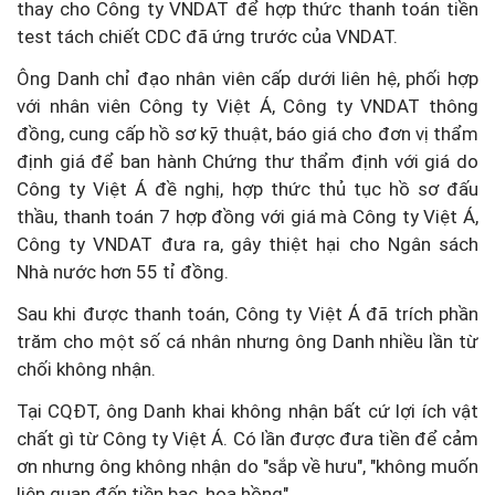
thay cho Công ty VNDAT để hợp thức thanh toán tiền
test tách chiết CDC đã ứng trước của VNDAT.
Ông Danh chỉ đạo nhân viên cấp dưới liên hệ, phối hợp
với nhân viên Công ty Việt Á, Công ty VNDAT thông
đồng, cung cấp hồ sơ kỹ thuật, báo giá cho đơn vị thẩm
định giá để ban hành Chứng thư thẩm định với giá do
Công ty Việt Á đề nghị, hợp thức thủ tục hồ sơ đấu
thầu, thanh toán 7 hợp đồng với giá mà Công ty Việt Á,
Công ty VNDAT đưa ra, gây thiệt hại cho Ngân sách
Nhà nước hơn 55 tỉ đồng.
Sau khi được thanh toán, Công ty Việt Á đã trích phần
trăm cho một số cá nhân nhưng ông Danh nhiều lần từ
chối không nhận.
Tại CQĐT, ông Danh khai không nhận bất cứ lợi ích vật
chất gì từ Công ty Việt Á. Có lần được đưa tiền để cảm
ơn nhưng ông không nhận do "sắp về hưu", "không muốn
liên quan đến tiền bạc, hoa hồng".