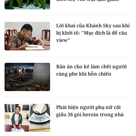
Lời khai của Khánh Sky sau khi
bị khởi tố: "Mục đích là để câu
view"
Bản án cho kẻ làm chết người
cùng phe khi hỗn chiến
Phát hiện người phụ nữ cất
giấu 38 gói heroin trong nhà