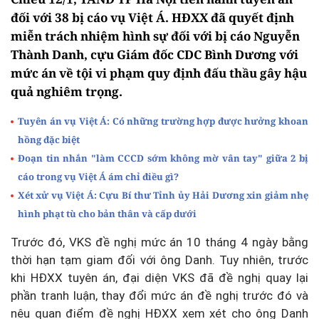
đối với 38 bị cáo vụ Việt Á. HĐXX đã quyết định
miễn trách nhiệm hình sự đối với bị cáo Nguyễn
Thành Danh, cựu Giám đốc CDC Bình Dương với
mức án về tội vi phạm quy định đấu thầu gây hậu
quả nghiêm trọng.
Tuyên án vụ Việt Á: Có những trường hợp được hưởng khoan
hồng đặc biệt
Đoạn tin nhắn "làm CCCD sớm không mờ vân tay" giữa 2 bị
cáo trong vụ Việt Á ám chỉ điều gì?
Xét xử vụ Việt Á: Cựu Bí thư Tỉnh ủy Hải Dương xin giảm nhẹ
hình phạt tù cho bản thân và cấp dưới
Trước đó, VKS đề nghị mức án 10 tháng 4 ngày bằng
thời hạn tạm giam đối với ông Danh. Tuy nhiên, trước
khi HĐXX tuyên án, đại diện VKS đã đề nghị quay lại
phần tranh luận, thay đổi mức án đề nghị trước đó và
nêu quan điểm đề nghị HĐXX xem xét cho ông Danh