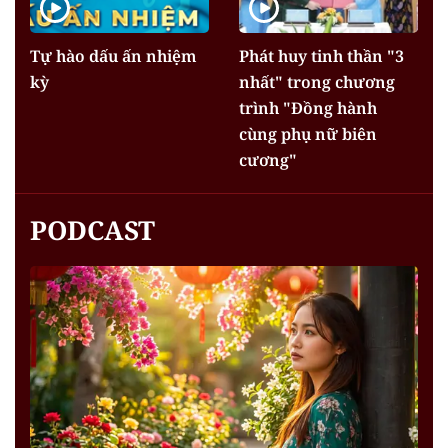
Tự hào dấu ấn nhiệm
Phát huy tinh thần "3
kỳ
nhất" trong chương
trình "Đồng hành
cùng phụ nữ biên
cương"
PODCAST