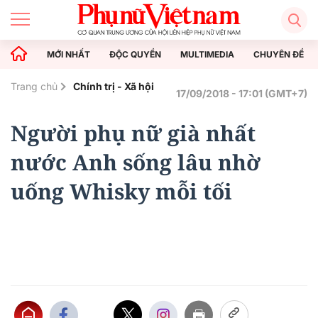
MỚI NHẤT
ĐỘC QUYỀN
MULTIMEDIA
CHUYÊN ĐỀ
Trang chủ
Chính trị - Xã hội
17/09/2018 - 17:01 (GMT+7)
Người phụ nữ già nhất
nước Anh sống lâu nhờ
uống Whisky mỗi tối