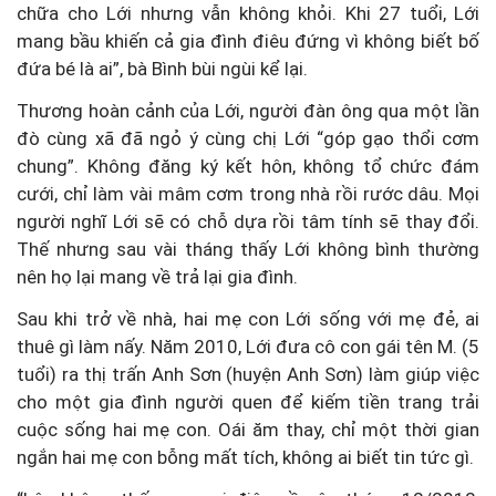
chữa cho Lới nhưng vẫn không khỏi. Khi 27 tuổi, Lới
mang bầu khiến cả gia đình điêu đứng vì không biết bố
đứa bé là ai”, bà Bình bùi ngùi kể lại.
Thương hoàn cảnh của Lới, người đàn ông qua một lần
đò cùng xã đã ngỏ ý cùng chị Lới “góp gạo thổi cơm
chung”. Không đăng ký kết hôn, không tổ chức đám
cưới, chỉ làm vài mâm cơm trong nhà rồi rước dâu. Mọi
người nghĩ Lới sẽ có chỗ dựa rồi tâm tính sẽ thay đổi.
Thế nhưng sau vài tháng thấy Lới không bình thường
nên họ lại mang về trả lại gia đình.
Sau khi trở về nhà, hai mẹ con Lới sống với mẹ đẻ, ai
thuê gì làm nấy. Năm 2010, Lới đưa cô con gái tên M. (5
tuổi) ra thị trấn Anh Sơn (huyện Anh Sơn) làm giúp việc
cho một gia đình người quen để kiếm tiền trang trải
cuộc sống hai mẹ con. Oái ăm thay, chỉ một thời gian
ngắn hai mẹ con bỗng mất tích, không ai biết tin tức gì.