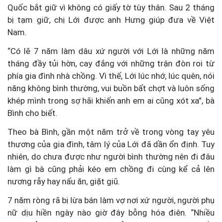
Quốc bắt giữ vì không có giấy tờ tùy thân. Sau 2 tháng
bị tạm giữ, chị Lới được anh Hưng giúp đưa về Việt
Nam.
“Có lẽ 7 năm làm dâu xứ người với Lới là những năm
tháng đầy tủi hờn, cay đắng với những trận đòn roi từ
phía gia đình nhà chồng. Vì thế, Lới lúc nhớ, lúc quên, nói
năng không bình thường, vui buồn bất chợt và luôn sống
khép mình trong sợ hãi khiến anh em ai cũng xót xa”, bà
Bình cho biết.
Theo bà Bình, gần một năm trở về trong vòng tay yêu
thương của gia đình, tâm lý của Lới đã dần ổn định. Tuy
nhiên, do chưa được như người bình thường nên đi đâu
làm gì bà cũng phải kéo em chồng đi cùng kể cả lên
nương rẫy hay nấu ăn, giặt giũ.
7 năm ròng rã bị lừa bán làm vợ nơi xứ người, người phụ
nữ dịu hiền ngày nào giờ đây bỗng hóa điên. “Nhiều