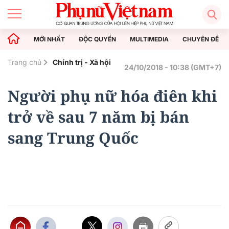
MỚI NHẤT
ĐỘC QUYỀN
MULTIMEDIA
CHUYÊN ĐỀ
Trang chủ
Chính trị - Xã hội
24/10/2018 - 10:38 (GMT+7)
Người phụ nữ hóa điên khi
trở về sau 7 năm bị bán
sang Trung Quốc