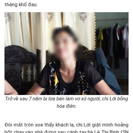
tháng khổ đau.
Trở về sau 7 năm bị lừa bán làm vợ xứ người, chị Lới bỗng
hóa điên.
Đôi mắt tròn xoe thấy khách lạ, chị Lới giật mình hoảng
hốt chạy vào nhà đứng sau cánh tay bà Lê Thị Bình (SN