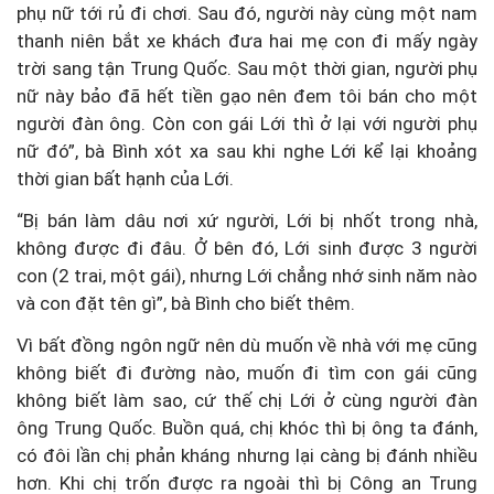
phụ nữ tới rủ đi chơi. Sau đó, người này cùng một nam
thanh niên bắt xe khách đưa hai mẹ con đi mấy ngày
trời sang tận Trung Quốc. Sau một thời gian, người phụ
nữ này bảo đã hết tiền gạo nên đem tôi bán cho một
người đàn ông. Còn con gái Lới thì ở lại với người phụ
nữ đó”, bà Bình xót xa sau khi nghe Lới kể lại khoảng
thời gian bất hạnh của Lới.
“Bị bán làm dâu nơi xứ người, Lới bị nhốt trong nhà,
không được đi đâu. Ở bên đó, Lới sinh được 3 người
con (2 trai, một gái), nhưng Lới chẳng nhớ sinh năm nào
và con đặt tên gì”, bà Bình cho biết thêm.
Vì bất đồng ngôn ngữ nên dù muốn về nhà với mẹ cũng
không biết đi đường nào, muốn đi tìm con gái cũng
không biết làm sao, cứ thế chị Lới ở cùng người đàn
ông Trung Quốc. Buồn quá, chị khóc thì bị ông ta đánh,
có đôi lần chị phản kháng nhưng lại càng bị đánh nhiều
hơn. Khi chị trốn được ra ngoài thì bị Công an Trung