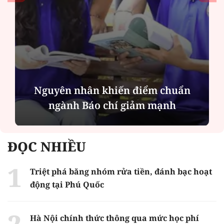
Nguyên họa sĩ - phóng viên Báo Phụ
nữ Việt Nam Nguyễn Thị Lành ra
mắt sách ở tuổi 80
ĐỌC NHIỀU
Triệt phá băng nhóm rửa tiền, đánh bạc hoạt
động tại Phú Quốc
Hà Nội chính thức thông qua mức học phí