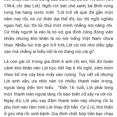
1964, chị dâu Lới). Ngồi rót bát chè xanh, bà Bình rưng
rưng hai hàng nước mắt: “Lới trở về quê đã gần một
năm nay rồi, nó cứ điên dại thế đó, lúc thì ngồi nghêu
ngao hát, lúc thì lủi thủi một mình chẳng nói năng chi.
Cứ thấy người lạ vào là nó sợ, gia đình cũng động viên
nhiều nhưng khó khăn là nó nói tiếng Việt Nam chưa
thạo. Nhiều lúc trái gió trở trời, Lới cứ nói như diều gặp
sáo mà chẳng ai hiểu nổi là nó đang nói cái gì”.
Là con gái út trong gia đình 6 anh chị em, hồi đó hoàn
cảnh khó khăn nên Lới học hết lớp 6 thì nghỉ, sớm hôm
theo bố mẹ cày bừa mấy sào ruộng. Tuy vất vả nhưng
Lới xinh xắn, ưa nhìn nên có nhiều thanh niên trong,
ngoài làng đến tìm hiểu. “Đến 16 tuổi, Lới phải lòng
một thanh niên ngoài làng rồi bao biến cố xảy ra với nó.
Ngày đó, Lới yêu say đắm thanh niên này nhưng rồi bị
phụ tình nên tâm tính Lới thay đổi hẳn. Cứ ủ rũ, thơ thẩn
ở góc nhà rồi sinh bệnh. Gia đình chắt bóp tiền bạc chạy