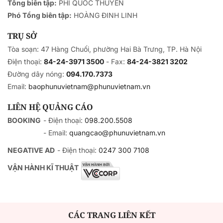
Tổng biên tập:
PHÍ QUỐC THUYÊN
Phó Tổng biên tập:
HOÀNG ĐINH LINH
TRỤ SỞ
Tòa soạn: 47 Hàng Chuối, phường Hai Bà Trưng, TP. Hà Nội
Điện thoại:
84-24-3971 3500
- Fax:
84-24-3821 3202
Đường dây nóng:
094.170.7373
Email:
baophunuvietnam@phunuvietnam.vn
LIÊN HỆ QUẢNG CÁO
BOOKING
- Điện thoại:
098.200.5508
- Email:
quangcao@phunuvietnam.vn
NEGATIVE AD
- Điện thoại:
0247 300 7108
VẬN HÀNH KĨ THUẬT
CÁC TRANG LIÊN KẾT