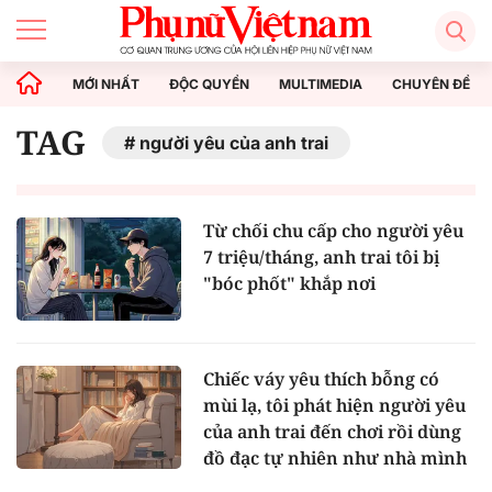
MỚI NHẤT
ĐỘC QUYỀN
MULTIMEDIA
CHUYÊN ĐỀ
TAG
người yêu của anh trai
Từ chối chu cấp cho người yêu
7 triệu/tháng, anh trai tôi bị
"bóc phốt" khắp nơi
Chiếc váy yêu thích bỗng có
mùi lạ, tôi phát hiện người yêu
của anh trai đến chơi rồi dùng
đồ đạc tự nhiên như nhà mình