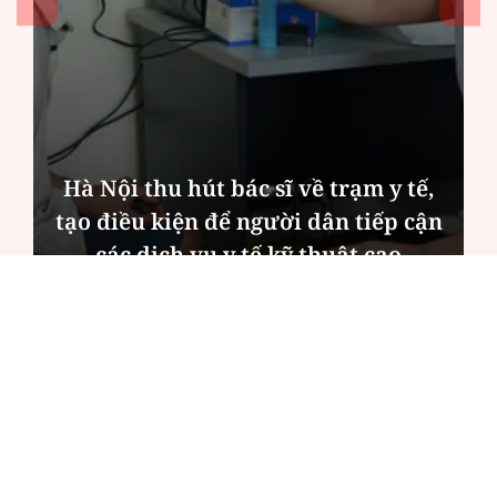
Hà Nội thu hút bác sĩ về trạm y tế,
tạo điều kiện để người dân tiếp cận
các dịch vụ y tế kỹ thuật cao
ĐỌC NHIỀU
Công an Hà Nội xử lý loạt quán game hoạt
động xuyên đêm