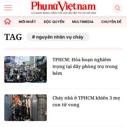
MỚI NHẤT
ĐỘC QUYỀN
MULTIMEDIA
CHUYÊN ĐỀ
TAG
nguyên nhân vụ cháy
TPHCM: Hỏa hoạn nghiêm
trọng tại dãy phòng trọ trong
hẻm
Cháy nhà ở TPHCM khiến 3 mẹ
con tử vong