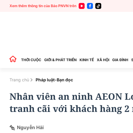
Xem thêm thông tin của Báo PNVN trên
THỜI CUỘC
GIỚI & PHÁT TRIỂN
KINH TẾ
XÃ HỘI
GIA ĐÌNH
Trang chủ
Pháp luật-Bạn đọc
Nhân viên an ninh AEON Lon
tranh cãi với khách hàng 2
Nguyễn Hải