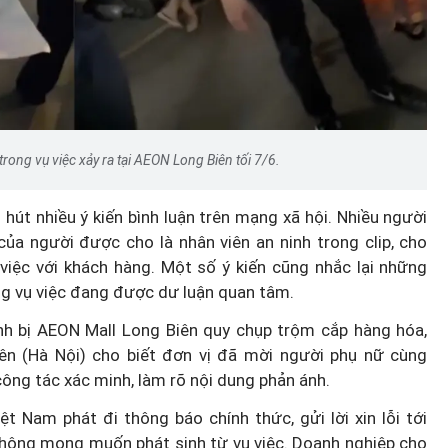
Podcast: Đi chợ, thanh toán,
trong
chuyển tiền - Phụ nữ làm chủ v
ửa đổi
điện tử
trong vụ việc xảy ra tại AEON Long Biên tối 7/6.
 hút nhiều ý kiến bình luận trên mạng xã hội. Nhiều người
ủa người được cho là nhân viên an ninh trong clip, cho
 việc với khách hàng. Một số ý kiến cũng nhắc lại những
ong vụ việc đang được dư luận quan tâm.
nh bị AEON Mall Long Biên quy chụp trộm cắp hàng hóa,
ên (Hà Nội) cho biết đơn vị đã mời người phụ nữ cùng
ông tác xác minh, làm rõ nội dung phản ánh.
Nam phát đi thông báo chính thức, gửi lời xin lỗi tới
 không mong muốn phát sinh từ vụ việc. Doanh nghiệp cho