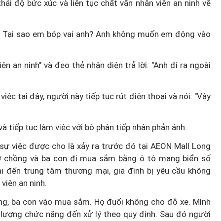
ái độ bức xúc và liên tục chất vấn nhân viên an ninh về
h? Tại sao em bóp vai anh? Anh không muốn em động vào
n an ninh" và đeo thẻ nhận diện trả lời: "Anh đi ra ngoài
iệc tại đây, người này tiếp tục rút điện thoại và nói: "Vậy
à tiếp tục làm việc với bộ phận tiếp nhận phản ánh.
, sự việc được cho là xảy ra trước đó tại AEON Mall Long
vợ chồng và ba con đi mua sắm bằng ô tô mang biển số
khi đến trung tâm thương mại, gia đình bị yêu cầu không
viên an ninh.
ồng, ba con vào mua sắm. Họ đuổi không cho đỗ xe. Mình
ực lượng chức năng đến xử lý theo quy định. Sau đó người