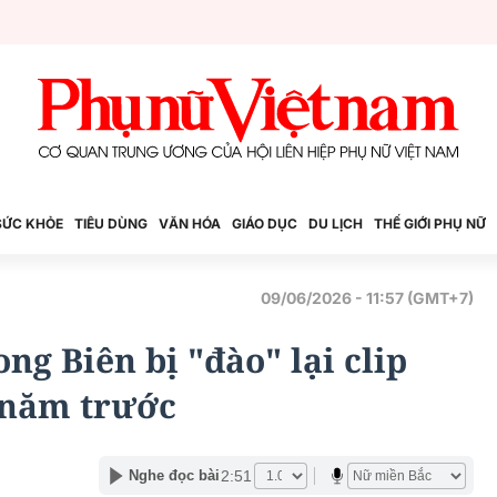
SỨC KHỎE
TIÊU DÙNG
VĂN HÓA
GIÁO DỤC
DU LỊCH
THẾ GIỚI PHỤ NỮ
09/06/2026 - 11:57 (GMT+7)
g Biên bị "đào" lại clip
 năm trước
2:51
Nghe đọc bài