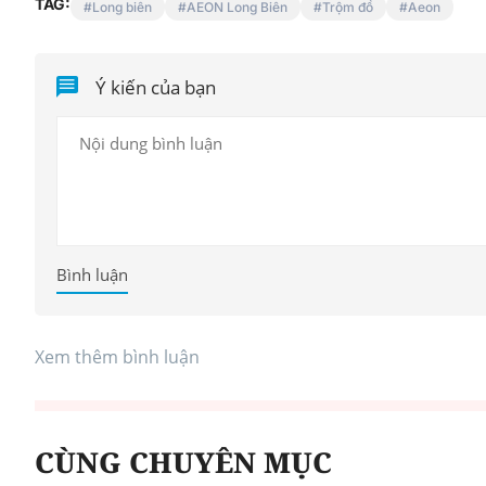
TAG:
Long biên
AEON Long Biên
Trộm đồ
Aeon
Ý kiến của bạn
Bình luận
Xem thêm bình luận
CÙNG CHUYÊN MỤC