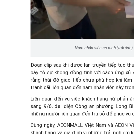
Đổi mới tư duy quản lý 
Luật An toàn thực phẩm s
Nam nhân viên an ninh (trái ảnh) 
Đoạn clip sau khi được lan truyền tiếp tục thu
bày tỏ sự không đồng tình với cách ứng xử c
rằng thái độ giao tiếp chưa phù hợp khi làm
tranh cãi liên quan đến nam nhân viên này tr
Liên quan đến vụ việc khách hàng nữ phản á
sáng 9/6, đại diện Công an phường Long Bi
những người liên quan đến trụ sở để phục vụ c
Cùng ngày, AEONMALL Việt Nam và AEON Việt 
khách hàng và gia đình vì những trải nghiệm