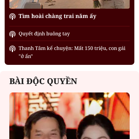
Tìm hoài chàng trai năm ấy
Quyết định buông tay
Thanh Tâm kể chuyện: Mất 150 triệu, con gái
"ở ẩn"
BÀI ĐỘC QUYỀN