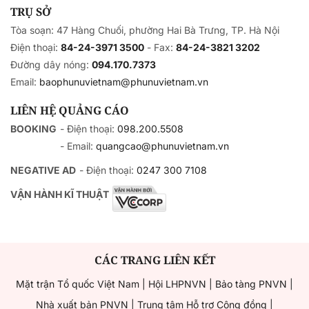
TRỤ SỞ
Tòa soạn: 47 Hàng Chuối, phường Hai Bà Trưng, TP. Hà Nội
Điện thoại:
84-24-3971 3500
- Fax:
84-24-3821 3202
Đường dây nóng:
094.170.7373
Email:
baophunuvietnam@phunuvietnam.vn
LIÊN HỆ QUẢNG CÁO
BOOKING
- Điện thoại:
098.200.5508
- Email:
quangcao@phunuvietnam.vn
NEGATIVE AD
- Điện thoại:
0247 300 7108
VẬN HÀNH KĨ THUẬT
CÁC TRANG LIÊN KẾT
Mặt trận Tổ quốc Việt Nam
|
Hội LHPNVN
|
Bảo tàng PNVN
|
Nhà xuất bản PNVN
|
Trung tâm Hỗ trợ Cộng đồng
|