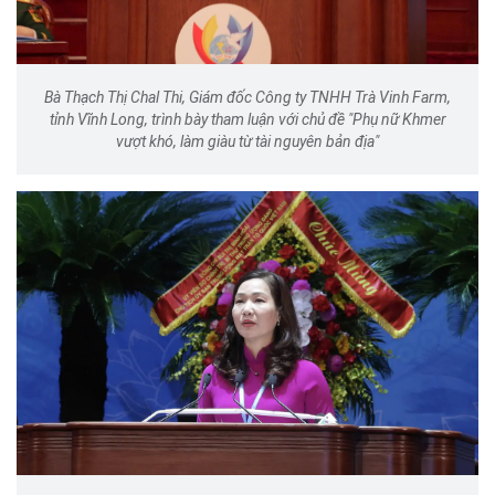
Bà Thạch Thị Chal Thi, Giám đốc Công ty TNHH Trà Vinh Farm,
tỉnh Vĩnh Long, trình bày tham luận với chủ đề "Phụ nữ Khmer
vượt khó, làm giàu từ tài nguyên bản địa"