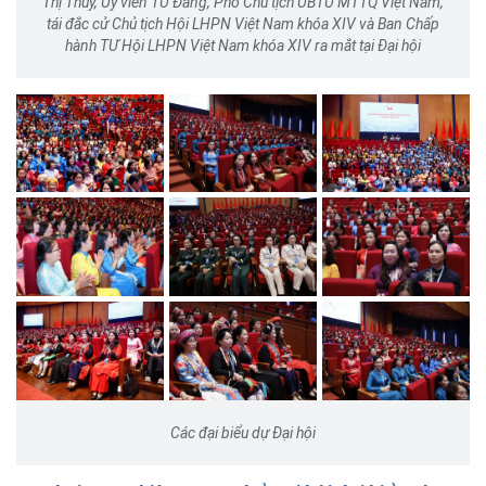
Thị Thủy, Ủy viên TƯ Đảng, Phó Chủ tịch UBTƯ MTTQ Việt Nam,
tái đắc cử Chủ tịch Hội LHPN Việt Nam khóa XIV và Ban Chấp
hành TƯ Hội LHPN Việt Nam khóa XIV ra mắt tại Đại hội
Các đại biểu dự Đại hội