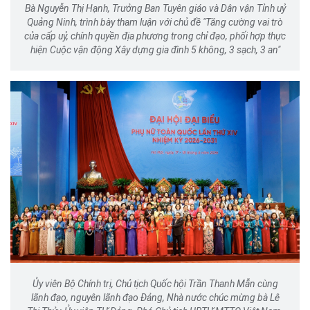
Bà Nguyễn Thị Hạnh, Trưởng Ban Tuyên giáo và Dân vận Tỉnh uỷ
Quảng Ninh, trình bày tham luận với chủ đề "Tăng cường vai trò
của cấp uỷ, chính quyền địa phương trong chỉ đạo, phối hợp thực
hiện Cuộc vận động Xây dựng gia đình 5 không, 3 sạch, 3 an"
Ủy viên Bộ Chính trị, Chủ tịch Quốc hội Trần Thanh Mẫn cùng
lãnh đạo, nguyên lãnh đạo Đảng, Nhà nước chúc mừng bà Lê