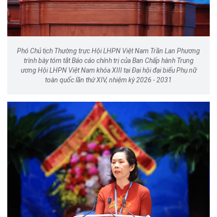
Phó Chủ tịch Thường trực Hội LHPN Việt Nam Trần Lan Phương
trình bày tóm tắt Báo cáo chính trị của Ban Chấp hành Trung
ương Hội LHPN Việt Nam khóa XIII tại Đại hội đại biểu Phụ nữ
toàn quốc lần thứ XIV, nhiệm kỳ 2026 - 2031