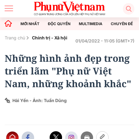
MỚI NHẤT
ĐỘC QUYỀN
MULTIMEDIA
CHUYÊN ĐỀ
Trang chủ
Chính trị - Xã hội
01/04/2022 - 11:05 (GMT+7)
Những hình ảnh đẹp trong
triển lãm "Phụ nữ Việt
Nam, những khoảnh khắc"
Hải Yến - Ảnh: Tuấn Dũng