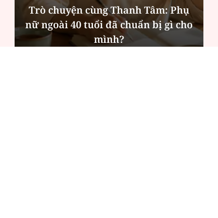
Trò chuyện cùng Thanh Tâm: Phụ
nữ ngoài 40 tuổi đã chuẩn bị gì cho
mình?
ĐỌC NHIỀU
Công an Hà Nội xử lý loạt quán game hoạt
động xuyên đêm
Ngân hàng trở lại "ngôi vương" phát hành
trái phiếu: Báo hiệu cuộc đua vốn mới
Về Lấp Vò khám phá điểm sáng mới của du
lịch cộng đồng