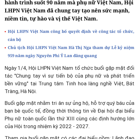
hành trình suốt 90 năm mà phụ nữ Việt Nam, Hội
LHPN Việt Nam đã chung tay tạo nên sức mạnh,
niềm tin, tự hào và vị thế Việt Nam.
Hội LHPN Việt Nam công bố quyết định về công tác tổ chức,
cán bộ
Chủ tịch Hội LHPN Việt Nam Hà Thị Nga tham dự Lễ kỷ niệm
959 năm ngày Nguyên Phi Ỷ Lan đăng quang
Ngày 1/4, Hội LHPN Việt Nam tổ chức buổi gặp mặt đối
tác "Chung tay vì sự tiến bộ của phụ nữ và phát triển
bền vững" tại Trung tâm Tinh hoa làng nghề Việt, Bát
Tràng, Hà Nội.
Buổi gặp mặt nhằm tri ân sự ủng hộ, hỗ trợ quý báu của
bạn bè quốc tế, đồng thời thông tin về Đại hội đại biểu
Phụ nữ toàn quốc lần thứ XIII cùng các định hướng lớn
của Hội trong nhiệm kỳ 2022 - 2027.
Tham gia buổi gặp mặt có các đại biểu gồm: Lãnh đạo