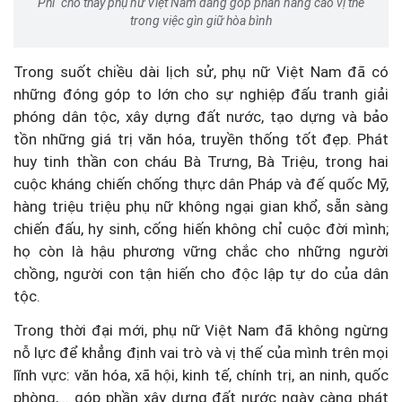
Phi" cho thấy phụ nữ Việt Nam đang góp phần nâng cao vị thế
trong việc gìn giữ hòa bình
Trong suốt chiều dài lịch sử, phụ nữ Việt Nam đã có
những đóng góp to lớn cho sự nghiệp đấu tranh giải
phóng dân tộc, xây dựng đất nước, tạo dựng và bảo
tồn những giá trị văn hóa, truyền thống tốt đẹp. Phát
huy tinh thần con cháu Bà Trưng, Bà Triệu, trong hai
cuộc kháng chiến chống thực dân Pháp và đế quốc Mỹ,
hàng triệu triệu phụ nữ không ngại gian khổ, sẵn sàng
chiến đấu, hy sinh, cống hiến không chỉ cuộc đời mình;
họ còn là hậu phương vững chắc cho những người
chồng, người con tận hiến cho độc lập tự do của dân
tộc.
Trong thời đại mới, phụ nữ Việt Nam đã không ngừng
nỗ lực để khẳng định vai trò và vị thế của mình trên mọi
lĩnh vực: văn hóa, xã hội, kinh tế, chính trị, an ninh, quốc
phòng,... góp phần xây dựng đất nước ngày càng phát