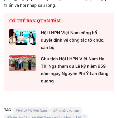
triển và hội nhập sâu rộng.
CÓ THỂ BẠN QUAN TÂM
Hội LHPN Việt Nam công bố
quyết định về công tác tổ chức,
cán bộ
Chủ tịch Hội LHPN Việt Nam Hà
Thị Nga tham dự Lễ kỷ niệm 959
năm ngày Nguyên Phi Ỷ Lan đăng
quang
TAG:
Hội LHPN Việt Nam
Phụ nữ việt nam
Triển lãm "Phụ nữ Việt Nam - những khoảnh khắc"