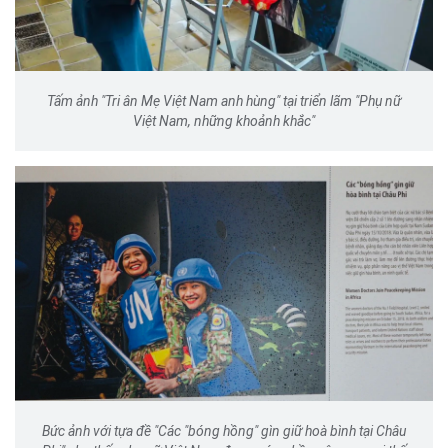
Tấm ảnh "Tri ân Mẹ Việt Nam anh hùng" tại triển lãm "Phụ nữ
Việt Nam, những khoảnh khắc"
Bức ảnh với tựa đề "Các "bóng hồng" gìn giữ hoà bình tại Châu