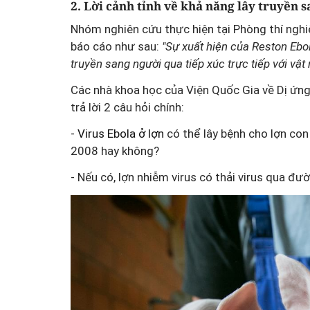
2. Lời cảnh tỉnh về khả năng lây truyền s
Nhóm nghiên cứu thực hiện tại Phòng thí ngh
báo cáo như sau:
"Sự xuất hiện của Reston Ebola
truyền sang người qua tiếp xúc trực tiếp với vật 
Các nhà khoa học của Viện Quốc Gia về Dị ứn
trả lời 2 câu hỏi chính:
-
Virus Ebola ở lợn
có thể lây bệnh cho lợn co
Mua nhà thuộc dự án đan
2008 hay không?
chấp, làm sao để hạn chế 
- Nếu có, lợn nhiễm virus có thải virus qua đ