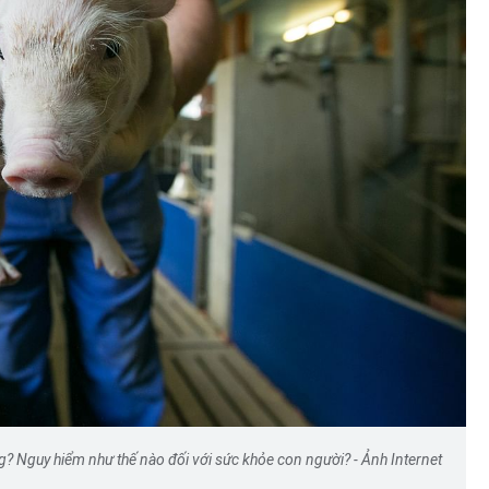
ng? Nguy hiểm như thế nào đối với sức khỏe con người? - Ảnh Internet