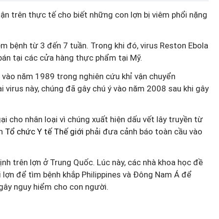
hận trên thực tế cho biết những con lợn bị viêm phổi nặng
ễm bệnh từ 3 đến 7 tuần. Trong khi đó, virus Reston Ebola
bán tại các cửa hàng thực phẩm tại Mỹ.
n vào năm 1989 trong nghiên cứu khỉ vận chuyển
loại virus này, chúng đã gây chú ý vào năm 2008 sau khi gây
ngại cho nhân loại vì chúng xuất hiện dấu vết lây truyền từ
ến
Tổ chức Y tế Thế giới
phải đưa cảnh báo toàn cầu vào
nh trên lợn ở Trung Quốc. Lúc này, các nhà khoa học đề
õi lợn để tìm bệnh khắp Philippines và Đông Nam Á để
 gây nguy hiểm cho con người.