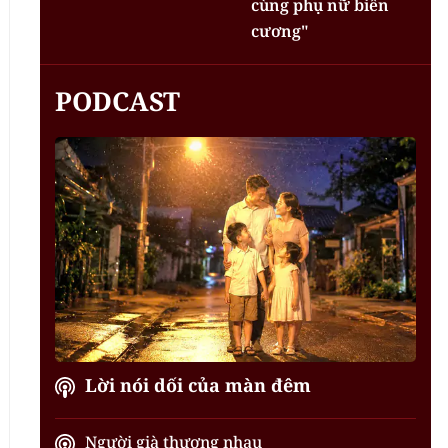
cùng phụ nữ biên
cương"
PODCAST
Lời nói dối của màn đêm
Người già thương nhau