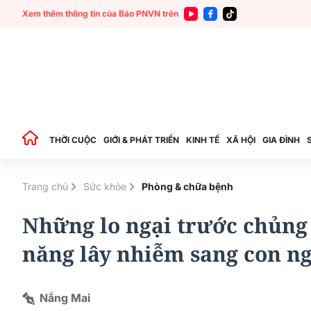
Xem thêm thông tin của Báo PNVN trên
THỜI CUỘC
GIỚI & PHÁT TRIỂN
KINH TẾ
XÃ HỘI
GIA ĐÌNH
Trang chủ
Sức khỏe
Phòng & chữa bệnh
Những lo ngại trước chủng 
năng lây nhiễm sang con n
Nắng Mai