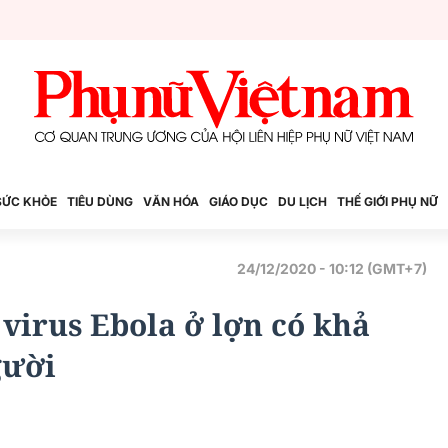
SỨC KHỎE
TIÊU DÙNG
VĂN HÓA
GIÁO DỤC
DU LỊCH
THẾ GIỚI PHỤ NỮ
24/12/2020 - 10:12 (GMT+7)
virus Ebola ở lợn có khả
gười