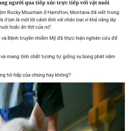
ang người qua tiếp xúc trực tiếp với vật nuôi
iệm Rocky Mountain ở Hamilton, Montana đã viết trong
 ở lợn là một lời cảnh tỉnh với nhân loại vì khả năng lây
nuôi hoặc ăn thịt của nó".
g và Bệnh truyền nhiễm Mỹ đã thực hiện nghiên cứu để
Thành lập thành phố Bắc Ninh
trực thuộc Trung ương: Tầm
n và mang tính chất tương tự giống vụ bùng phát năm
g thế
nhìn đô thị hiện đại và giàu bả
rủi ro?
sắc
ường hô hấp của chúng hay không?