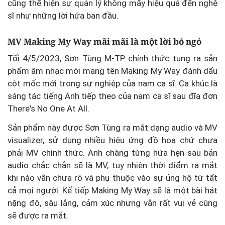
cũng thể hiện sự quản lý không mấy hiệu quả đến nghệ
sĩ như những lời hứa ban đầu.
MV Making My Way mãi mãi là một lời bỏ ngỏ
Tối 4/5/2023, Sơn Tùng M-TP chính thức tung ra sản
phẩm âm nhạc mới mang tên Making My Way đánh dấu
cột mốc mới trong sự nghiệp của nam ca sĩ. Ca khúc là
sáng tác tiếng Anh tiếp theo của nam ca sĩ sau đĩa đơn
There's No One At All.
Sản phẩm này được Sơn Tùng ra mắt dạng audio và MV
visualizer, sử dụng nhiều hiệu ứng đồ hoạ chứ chưa
phải MV chính thức. Anh chàng từng hứa hẹn sau bản
audio chắc chắn sẽ là MV, tuy nhiên thời điểm ra mắt
khi nào vẫn chưa rõ và phụ thuộc vào sự ủng hộ từ tất
cả mọi người. Kế tiếp Making My Way sẽ là một bài hát
nặng đô, sâu lắng, cảm xúc nhưng vẫn rất vui vẻ cũng
sẽ được ra mắt.