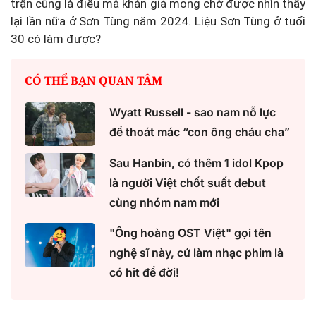
trận cũng là điều mà khán giả mong chờ được nhìn thấy
lại lần nữa ở Sơn Tùng năm 2024. Liệu Sơn Tùng ở tuổi
30 có làm được?
CÓ THỂ BẠN QUAN TÂM
Wyatt Russell - sao nam nỗ lực
để thoát mác “con ông cháu cha”
Sau Hanbin, có thêm 1 idol Kpop
là người Việt chốt suất debut
cùng nhóm nam mới
"Ông hoàng OST Việt" gọi tên
nghệ sĩ này, cứ làm nhạc phim là
có hit để đời!