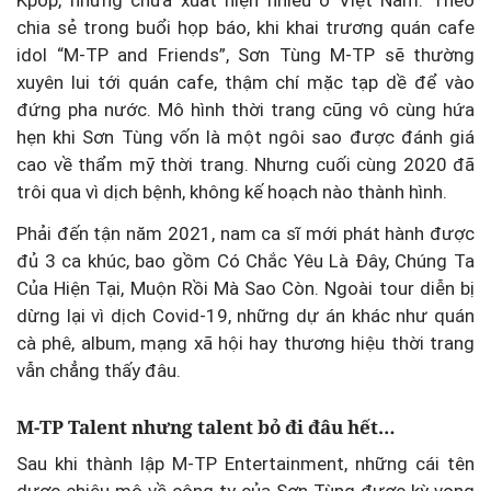
chia sẻ trong buổi họp báo, khi khai trương quán cafe
idol “M-TP and Friends”, Sơn Tùng M-TP sẽ thường
xuyên lui tới quán cafe, thậm chí mặc tạp dề để vào
đứng pha nước. Mô hình thời trang cũng vô cùng hứa
hẹn khi Sơn Tùng vốn là một ngôi sao được đánh giá
cao về thẩm mỹ thời trang. Nhưng cuối cùng 2020 đã
trôi qua vì dịch bệnh, không kế hoạch nào thành hình.
Phải đến tận năm 2021, nam ca sĩ mới phát hành được
đủ 3 ca khúc, bao gồm Có Chắc Yêu Là Đây, Chúng Ta
Của Hiện Tại, Muộn Rồi Mà Sao Còn. Ngoài tour diễn bị
dừng lại vì dịch Covid-19, những dự án khác như quán
cà phê, album, mạng xã hội hay thương hiệu thời trang
vẫn chẳng thấy đâu.
M-TP Talent nhưng talent bỏ đi đâu hết…
Sau khi thành lập M-TP Entertainment, những cái tên
dược chiêu mộ về công ty của Sơn Tùng được kỳ vọng