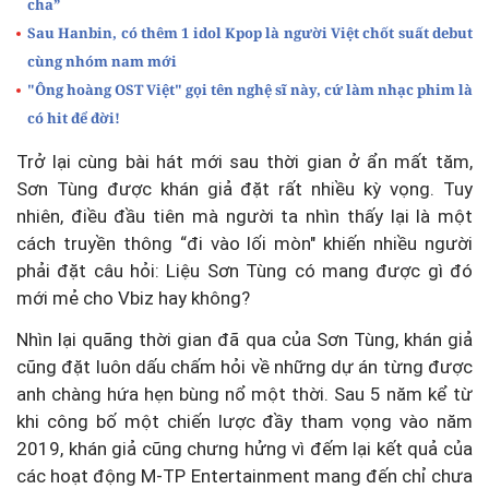
cha”
Sau Hanbin, có thêm 1 idol Kpop là người Việt chốt suất debut
cùng nhóm nam mới
"Ông hoàng OST Việt" gọi tên nghệ sĩ này, cứ làm nhạc phim là
có hit để đời!
Trở lại cùng bài hát mới sau thời gian ở ẩn mất tăm,
Sơn Tùng được khán giả đặt rất nhiều kỳ vọng. Tuy
nhiên, điều đầu tiên mà người ta nhìn thấy lại là một
cách truyền thông “đi vào lối mòn" khiến nhiều người
phải đặt câu hỏi: Liệu Sơn Tùng có mang được gì đó
mới mẻ cho Vbiz hay không?
Nhìn lại quãng thời gian đã qua của Sơn Tùng, khán giả
cũng đặt luôn dấu chấm hỏi về những dự án từng được
anh chàng hứa hẹn bùng nổ một thời. Sau 5 năm kể từ
khi công bố một chiến lược đầy tham vọng vào năm
2019, khán giả cũng chưng hửng vì đếm lại kết quả của
các hoạt động M-TP Entertainment mang đến chỉ chưa