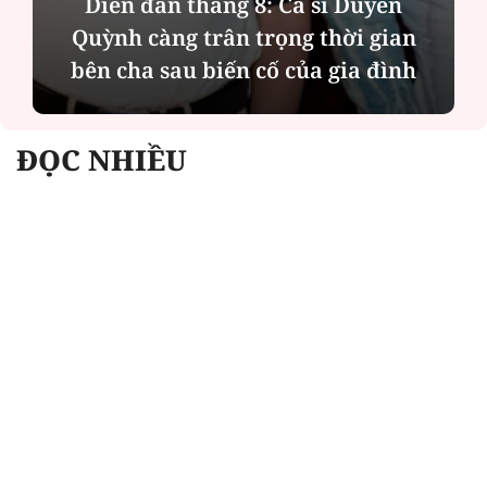
Diễn đàn tháng 8: Ca sĩ Duyên
Quỳnh càng trân trọng thời gian
bên cha sau biến cố của gia đình
ĐỌC NHIỀU
Công an Hà Nội xử lý loạt quán game hoạt
động xuyên đêm
Ngân hàng trở lại "ngôi vương" phát hành
trái phiếu: Báo hiệu cuộc đua vốn mới
Về Lấp Vò khám phá điểm sáng mới của du
lịch cộng đồng