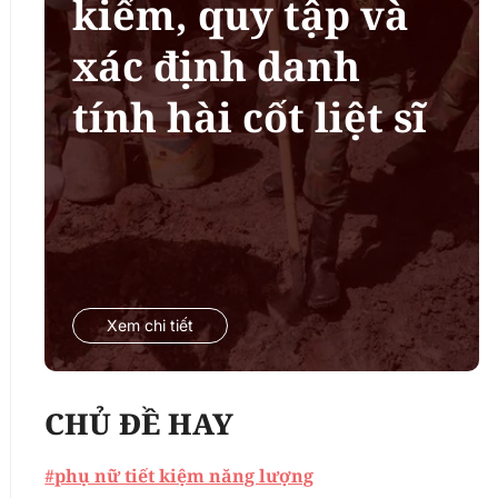
kiếm, quy tập và
xác định danh
tính hài cốt liệt sĩ
Xem chi tiết
CHỦ ĐỀ HAY
#phụ nữ tiết kiệm năng lượng