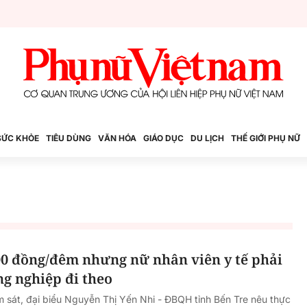
SỨC KHỎE
TIÊU DÙNG
VĂN HÓA
GIÁO DỤC
DU LỊCH
THẾ GIỚI PHỤ NỮ
00 đồng/đêm nhưng nữ nhân viên y tế phải
g nghiệp đi theo
ám sát, đại biểu Nguyễn Thị Yến Nhi - ĐBQH tỉnh Bến Tre nêu thực