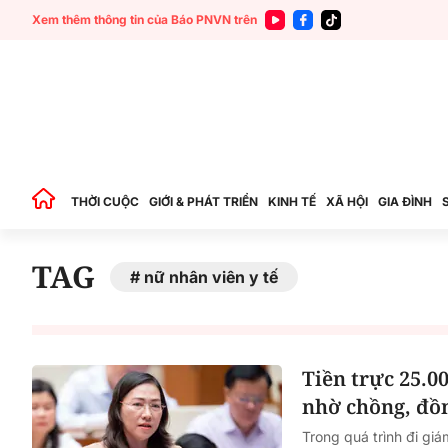
Xem thêm thông tin của Báo PNVN trên
THỜI CUỘC
GIỚI & PHÁT TRIỂN
KINH TẾ
XÃ HỘI
GIA ĐÌNH
TAG
nữ nhân viên y tế
Tiền trực 25.0
nhờ chồng, đồn
Trong quá trình đi gi