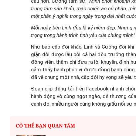
cầu hôn. Cường tâm sự:
"Mình chọn khoảnh kh
trung tâm sân khấu, mặc chiếc áo cử nhân, mỉm
một phần ý nghĩa trong ngày trọng đại nhất cuộ
Mỗi ngày bên Linh đều là kỷ niệm đẹp. Nhưng 
trọng trong hành trình tình yêu của chúng mình"
Thanh Tâm kể chuyện: 
Như bao cặp đôi khác, Linh và Cường đôi khi
muốn nhận bạn gái cũ củ
giận dỗi được lâu bởi cả hai đều trưởng thà
trai làm con nuôi
động viên, thậm chí đưa ra lời khuyên, định h
cảm thấy hạnh phúc vì được đồng hành cùng bạ
đã về chung một nhà, cặp đôi hy vọng sẽ yêu 
Đoạn clip đăng tải trên Facebook nhanh ch
hành động vô cùng ngọt ngào, dễ thương của 
cạnh đó, nhiều người cũng không giấu nổi sự 
CÓ THỂ BẠN QUAN TÂM