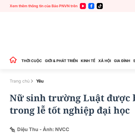
Xem thêm thông tin của Báo PNVN trên
THỜI CUỘC
GIỚI & PHÁT TRIỂN
KINH TẾ
XÃ HỘI
GIA ĐÌNH
Trang chủ
Yêu
Nữ sinh trường Luật được b
trong lễ tốt nghiệp đại học
Diệu Thu - Ảnh: NVCC