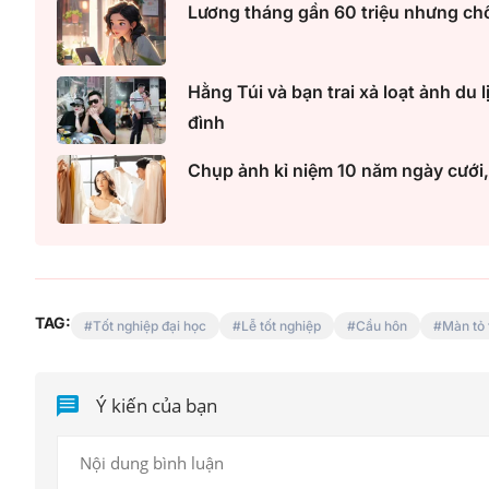
Lương tháng gần 60 triệu nhưng chồn
Hằng Túi và bạn trai xả loạt ảnh du l
đình
Chụp ảnh kỉ niệm 10 năm ngày cưới,
TAG:
Tốt nghiệp đại học
Lễ tốt nghiệp
Cầu hôn
Màn tỏ 
Ý kiến của bạn