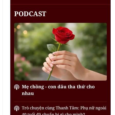
PODCAST
Mẹ chồng - con dâu tha thứ cho
nhau
Trò chuyện cùng Thanh Tâm: Phụ nữ ngoài
40 tuổi đã chuẩn bị gì cho mình?