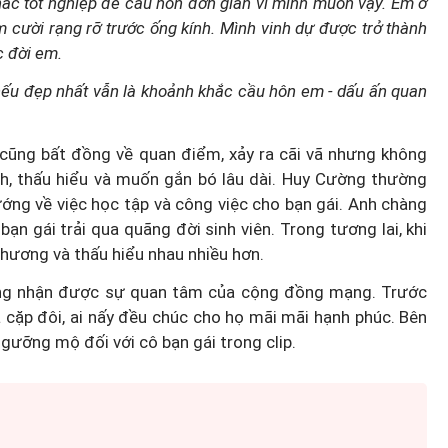
ắc tốt nghiệp để cầu hôn đơn giản vì mình muốn vậy. Em ở
 cười rạng rỡ trước ống kính. Mình vinh dự được trở thành
c đời em.
nếu đẹp nhất vẫn là khoảnh khắc cầu hôn em - dấu ấn quan
.
Bố mẹ
Trò chuyện cùng Thanh Tâm: Ph
 cũng bất đồng về quan điểm, xảy ra cãi vã nhưng không
a con
nữ ngoài 40 tuổi đã chuẩn bị gì
nh, thấu hiểu và muốn gắn bó lâu dài. Huy Cường thường
cho mình?
ướng về việc học tập và công việc cho bạn gái. Anh chàng
n gái trải qua quãng đời sinh viên. Trong tương lai, khi
thương và thấu hiểu nhau nhiều hơn.
óng nhận được sự quan tâm của cộng đồng mạng. Trước
cặp đôi, ai nấy đều chúc cho họ mãi mãi hạnh phúc. Bên
ngưỡng mộ đối với cô bạn gái trong clip.