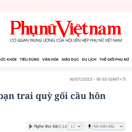
SỨC KHỎE
TIÊU DÙNG
VĂN HÓA
GIÁO DỤC
DU LỊCH
THẾ GIỚI PHỤ NỮ
16/07/2023 - 16:55 (GMT+7)
ạn trai quỳ gối cầu hôn
2:14
Nghe đọc bài