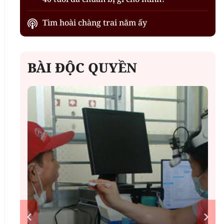
Tìm hoài chàng trai năm ấy
BÀI ĐỘC QUYỀN