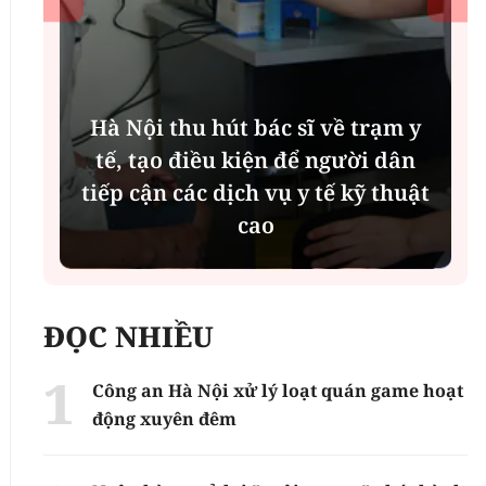
Hà Nội thu hút bác sĩ về trạm y
ụ
tế, tạo điều kiện để người dân
tiếp cận các dịch vụ y tế kỹ thuật
cao
ĐỌC NHIỀU
Công an Hà Nội xử lý loạt quán game hoạt
động xuyên đêm