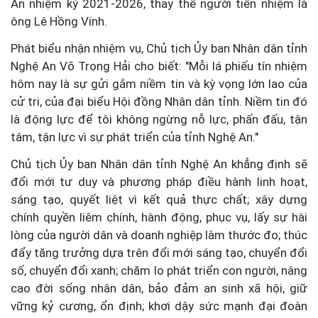
An nhiệm kỳ 2021-2026, thay thế người tiền nhiệm là
ông Lê Hồng Vinh.
Phát biểu nhận nhiệm vụ, Chủ tịch Ủy ban Nhân dân tỉnh
Nghệ An Võ Trọng Hải cho biết: "Mỗi lá phiếu tín nhiệm
hôm nay là sự gửi gắm niềm tin và kỳ vọng lớn lao của
cử tri, của đại biểu Hội đồng Nhân dân tỉnh. Niềm tin đó
là động lực để tôi không ngừng nỗ lực, phấn đấu, tận
tâm, tận lực vì sự phát triển của tỉnh Nghệ An."
Chủ tịch Ủy ban Nhân dân tỉnh Nghệ An khẳng định sẽ
đổi mới tư duy và phương pháp điều hành linh hoạt,
sáng tạo, quyết liệt vì kết quả thực chất; xây dựng
chính quyền liêm chính, hành động, phục vụ, lấy sự hài
lòng của người dân và doanh nghiệp làm thước đo; thúc
đẩy tăng trưởng dựa trên đổi mới sáng tạo, chuyển đổi
số, chuyển đổi xanh; chăm lo phát triển con người, nâng
cao đời sống nhân dân, bảo đảm an sinh xã hội, giữ
vững kỷ cương, ổn định; khơi dậy sức mạnh đại đoàn