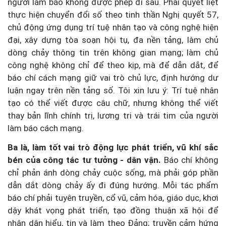
người làm báo không được phép đi sau. Phải quyết liệt
thực hiện chuyển đổi số theo tinh thần Nghị quyết 57,
chủ động ứng dụng trí tuệ nhân tạo và công nghệ hiện
đại, xây dựng tòa soạn hội tụ, đa nền tảng, làm chủ
dòng chảy thông tin trên không gian mạng; làm chủ
công nghệ không chỉ để theo kịp, mà để dẫn dắt, để
báo chí cách mạng giữ vai trò chủ lực, định hướng dư
luận ngay trên nền tảng số. Tôi xin lưu ý: Trí tuệ nhân
tạo có thể viết được câu chữ, nhưng không thể viết
thay bản lĩnh chính trị, lương tri và trái tim của người
làm báo cách mạng.
Ba là, làm tốt vai trò động lực phát triển, vũ khí sắc
bén của công tác tư tưởng - dân vận.
Báo chí không
chỉ phản ánh dòng chảy cuộc sống, mà phải góp phần
dẫn dắt dòng chảy ấy đi đúng hướng. Mỗi tác phẩm
báo chí phải tuyên truyền, cổ vũ, cảm hóa, giáo dục, khơi
dậy khát vọng phát triển, tạo đồng thuận xã hội để
nhân dân hiểu, tin và làm theo Đảng; truyền cảm hứng