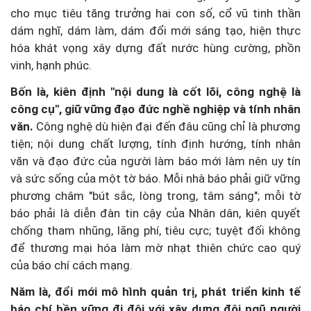
cho mục tiêu tăng trưởng hai con số, cổ vũ tinh thần
dám nghĩ, dám làm, dám đổi mới sáng tạo, hiện thực
hóa khát vọng xây dựng đất nước hùng cường, phồn
vinh, hạnh phúc.
Bốn là, kiên định "nội dung là cốt lõi, công nghệ là
công cụ", giữ vững đạo đức nghề nghiệp và tính nhân
văn.
Công nghệ dù hiện đại đến đâu cũng chỉ là phương
tiện; nội dung chất lượng, tính định hướng, tính nhân
văn và đạo đức của người làm báo mới làm nên uy tín
và sức sống của một tờ báo. Mỗi nhà báo phải giữ vững
phương châm "bút sắc, lòng trong, tâm sáng"; mỗi tờ
báo phải là diễn đàn tin cậy của Nhân dân, kiên quyết
chống tham nhũng, lãng phí, tiêu cực; tuyệt đối không
để thương mại hóa làm mờ nhạt thiên chức cao quý
của báo chí cách mạng.
Năm là, đổi mới mô hình quản trị, phát triển kinh tế
báo chí bền vững đi đôi với xây dựng đội ngũ người