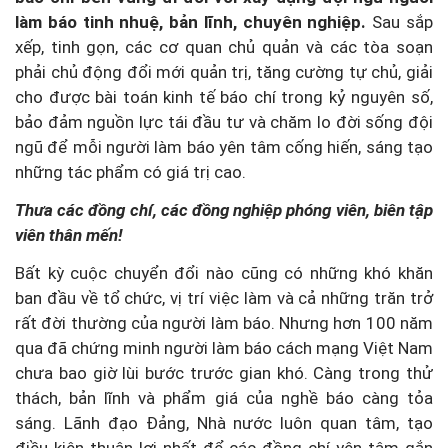
làm báo tinh nhuệ, bản lĩnh, chuyên nghiệp.
Sau sắp
xếp, tinh gọn, các cơ quan chủ quản và các tòa soạn
phải chủ động đổi mới quản trị, tăng cường tự chủ, giải
cho được bài toán kinh tế báo chí trong kỷ nguyên số,
bảo đảm nguồn lực tái đầu tư và chăm lo đời sống đội
ngũ để mỗi người làm báo yên tâm cống hiến, sáng tạo
những tác phẩm có giá trị cao.
Thưa các đồng chí, các đồng nghiệp phóng viên, biên tập
viên thân mến!
Bất kỳ cuộc chuyển đổi nào cũng có những khó khăn
ban đầu về tổ chức, vị trí việc làm và cả những trăn trở
rất đời thường của người làm báo. Nhưng hơn 100 năm
qua đã chứng minh người làm báo cách mạng Việt Nam
chưa bao giờ lùi bước trước gian khó. Càng trong thử
thách, bản lĩnh và phẩm giá của nghề báo càng tỏa
sáng. Lãnh đạo Đảng, Nhà nước luôn quan tâm, tạo
điều kiện thuận lợi nhất để các đồng chí yên tâm gắn