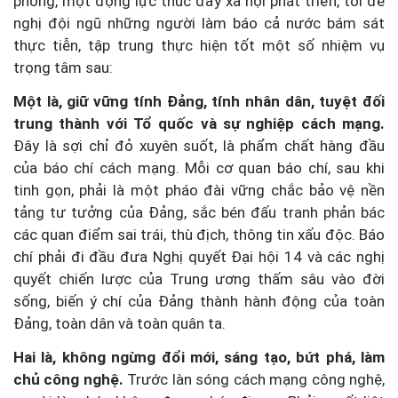
phong, một động lực thúc đẩy xã hội phát triển, tôi đề
nghị đội ngũ những người làm báo cả nước bám sát
thực tiễn, tập trung thực hiện tốt một số nhiệm vụ
trọng tâm sau:
Một là, giữ vững tính Đảng, tính nhân dân, tuyệt đối
trung thành với Tổ quốc và sự nghiệp cách mạng.
Đây là sợi chỉ đỏ xuyên suốt, là phẩm chất hàng đầu
của báo chí cách mạng. Mỗi cơ quan báo chí, sau khi
tinh gọn, phải là một pháo đài vững chắc bảo vệ nền
tảng tư tưởng của Đảng, sắc bén đấu tranh phản bác
các quan điểm sai trái, thù địch, thông tin xấu độc. Báo
chí phải đi đầu đưa Nghị quyết Đại hội 14 và các nghị
quyết chiến lược của Trung ương thấm sâu vào đời
sống, biến ý chí của Đảng thành hành động của toàn
Đảng, toàn dân và toàn quân ta.
Hai là, không ngừng đổi mới, sáng tạo, bứt phá, làm
chủ công nghệ.
Trước làn sóng cách mạng công nghệ,