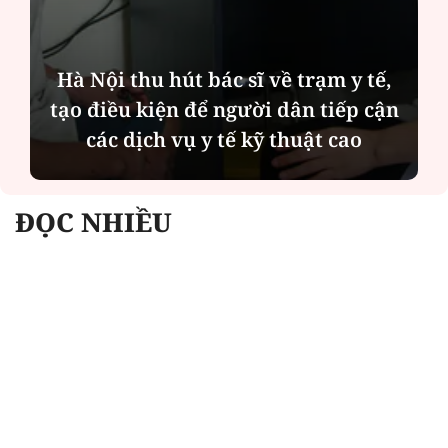
rạm y tế,
Diễn đàn tháng 8: Ca sĩ Du
 tiếp cận
Quỳnh càng trân trọng thời
ật cao
bên cha sau biến cố của gia
ĐỌC NHIỀU
Công an Hà Nội xử lý loạt quán game hoạt
động xuyên đêm
Ngân hàng trở lại "ngôi vương" phát hành
trái phiếu: Báo hiệu cuộc đua vốn mới