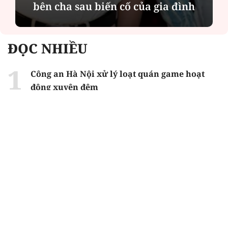
bên cha sau biến cố của gia đình
ĐỌC NHIỀU
Công an Hà Nội xử lý loạt quán game hoạt
động xuyên đêm
Ngân hàng trở lại "ngôi vương" phát hành
trái phiếu: Báo hiệu cuộc đua vốn mới
Về Lấp Vò khám phá điểm sáng mới của du
lịch cộng đồng
Từ 4/8, chính thức lọc ảo xét tuyển đại học