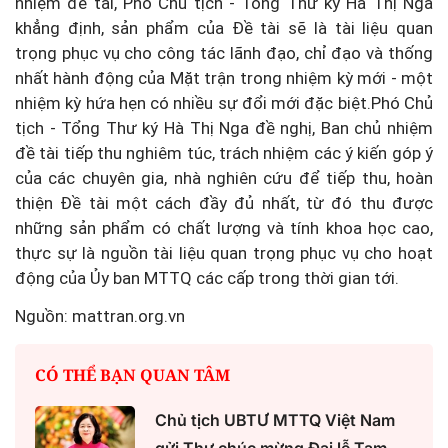
nhiệm đề tài, Phó Chủ tịch - Tổng Thư ký Hà Thị Nga
khẳng định, sản phẩm của Đề tài sẽ là tài liệu quan
trọng phục vụ cho công tác lãnh đạo, chỉ đạo và thống
nhất hành động của Mặt trận trong nhiệm kỳ mới - một
nhiệm kỳ hứa hẹn có nhiều sự đổi mới đặc biệt.Phó Chủ
tịch - Tổng Thư ký Hà Thị Nga đề nghị, Ban chủ nhiệm
đề tài tiếp thu nghiêm túc, trách nhiệm các ý kiến góp ý
của các chuyên gia, nhà nghiên cứu để tiếp thu, hoàn
thiện Đề tài một cách đầy đủ nhất, từ đó thu được
những sản phẩm có chất lượng và tính khoa học cao,
thực sự là nguồn tài liệu quan trọng phục vụ cho hoạt
động của Ủy ban MTTQ các cấp trong thời gian tới.
Nguồn: mattran.org.vn
CÓ THỂ BẠN QUAN TÂM
Chủ tịch UBTƯ MTTQ Việt Nam
gửi Thư chúc mừng Đại lễ Tam