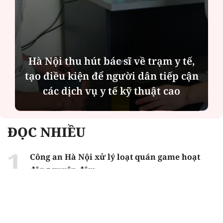
Diễn đàn tháng 8: Ca sĩ Duyên
Quỳnh càng trân trọng thời gian
bên cha sau biến cố của gia đình
ĐỌC NHIỀU
Công an Hà Nội xử lý loạt quán game hoạt
động xuyên đêm
Ngân hàng trở lại "ngôi vương" phát hành
trái phiếu: Báo hiệu cuộc đua vốn mới