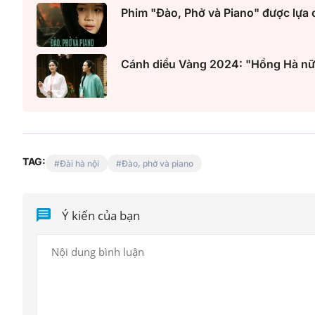
Phim "Đào, Phở và Piano" được lựa 
Cánh diều Vàng 2024: "Hồng Hà nữ s
TAG:
Đài hà nội
Đào, phở và piano
Ý kiến của bạn