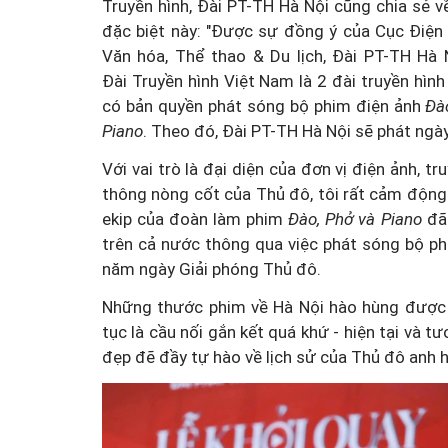
Truyền hình, Đài PT-TH Hà Nội cũng chia sẻ v
đặc biệt này: "Được sự đồng ý của Cục Điện 
Văn hóa, Thể thao & Du lịch, Đài PT-TH Hà 
Đài Truyền hình Việt Nam là 2 đài truyền hình
có bản quyền phát sóng bộ phim điện ảnh
Đà
Piano
. Theo đó, Đài PT-TH Hà Nội sẽ phát ng
Với vai trò là đại diện của đơn vị điện ảnh, t
thông nòng cốt của Thủ đô, tôi rất cảm động
ekip của đoàn làm phim
Đào, Phở và Piano
đã 
trên cả nước thông qua việc phát sóng bộ p
năm ngày Giải phóng Thủ đô.
Những thước phim về Hà Nội hào hùng được p
tục là cầu nối gắn kết quá khứ - hiện tại và t
đẹp đẽ đầy tự hào về lịch sử của Thủ đô anh h