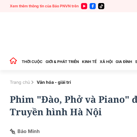
Xem thêm thông tin của Báo PNVN trên
THỜI CUỘC
GIỚI & PHÁT TRIỂN
KINH TẾ
XÃ HỘI
GIA ĐÌNH
Trang chủ
Văn hóa - giải trí
Phim "Đào, Phở và Piano" đ
Truyền hình Hà Nội
Bảo Minh