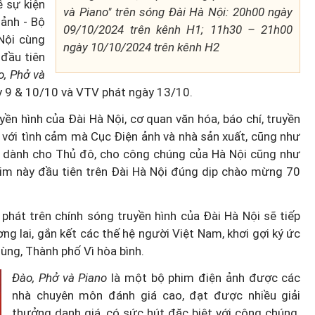
ề sự kiện
và Piano" trên sóng Đài Hà Nội:
20h00 ngày
ảnh - Bộ
09/10/2024 trên kênh H1;
11h30 – 21h00
Nội cùng
ngày 10/10/2024 trên kênh H2
 đầu tiên
o, Phở và
ày 9 & 10/10 và VTV phát ngày 13/10.
ruyền hình của Đài Hà Nội, cơ quan văn hóa, báo chí, truyền
 với tình cảm mà Cục Điện ảnh và nhà sản xuất, cũng như
dành cho Thủ đô, cho công chúng của Hà Nội cũng như
him này đầu tiên trên Đài Hà Nội đúng dịp chào mừng 70
hát trên chính sóng truyền hình của Đài Hà Nội sẽ tiếp
ương lai, gắn kết các thế hệ người Việt Nam, khơi gợi ký ức
ùng, Thành phố Vì hòa bình.
Đào, Phở và Piano
là một bộ phim điện ảnh được các
nhà chuyên môn đánh giá cao, đạt được nhiều giải
thưởng danh giá, có sức hút đặc biệt với công chúng.