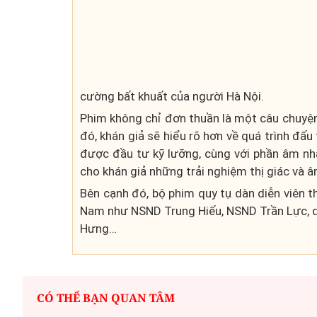
Bà Trần Thái Thủy - Giám đốc Trung tâm Điện ảnh và
Truyền hình, Đài PT-TH Hà Nội
cường bất khuất của người Hà Nội.
Phim không chỉ đơn thuần là một câu chuyện 
đó, khán giả sẽ hiểu rõ hơn về quá trình đấ
Mua nhà thuộc dự án đan
được đầu tư kỹ lưỡng, cùng với phần âm n
chấp, làm sao để hạn chế 
cho khán giả những trải nghiệm thị giác và â
Bên cạnh đó, bộ phim quy tụ dàn diễn viên t
Nam như NSND Trung Hiếu, NSND Trần Lực, di
Hưng…
CÓ THỂ BẠN QUAN TÂM