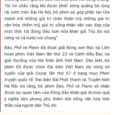
Tôi tin chắc rằng khi được phát sóng quảng bá rộng
rãi sớm trên Đài Hà Nội, bộ phim sẽ góp phần lan tỏa
mạnh mẽ những giá trị chân thiện mỹ, những giá trị
văn hóa, thẩm mỹ, giá trị sống nhân văn cao đẹp của
một thời tới đông đảo hơn nữa khán giả Thủ đô nói
riêng và cả nước nói chung".
Đào, Phở và Piano
đã đoạt giải Bông sen Bạc tại Liên
hoan phim Việt Nam lần thứ 23 và Cánh diều Bạc tại
giải thưởng của Hội Điện ảnh Việt Nam. Đặc biệt, bộ
phim đã được chọn đại diện Việt Nam dự vòng sơ
tuyển của giải Oscar lần thứ 97 ở hạng mục Phim
truyện quốc tế. Đại diện Đài Phát thanh và Truyền hình
Hà Nội tin rằng, bộ phim
Đào, Phở và Piano
sẽ nhận
được sự quan tâm của đông đảo khán giả, là món quà
ý nghĩa làm phong phú thêm đời sống văn hóa tinh
thần của người dân Thủ đô.