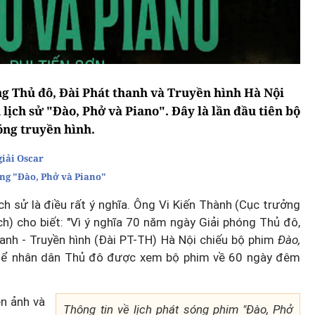
g Thủ đô, Đài Phát thanh và Truyền hình Hà Nội
lịch sử "Đào, Phở và Piano". Đây là lần đầu tiên bộ
óng truyền hình.
iải Oscar
ùng "Đào, Phở và Piano"
h sử là điều rất ý nghĩa. Ông Vi Kiến Thành (Cục trưởng
ch) cho biết: "Vì ý nghĩa 70 năm ngày Giải phóng Thủ đô,
anh - Truyền hình (Đài PT-TH) Hà Nội chiếu bộ phim
Đào,
ể nhân dân Thủ đô được xem bộ phim về 60 ngày đêm
n ảnh và
Thông tin về lịch phát sóng phim "Đào, Phở