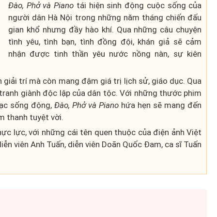
Đào, Phở và Piano
tái hiện sinh động cuộc sống của
người dân Hà Nội trong những năm tháng chiến đấu
gian khổ nhưng đầy hào khí. Qua những câu chuyện
tình yêu, tình bạn, tình đồng đội, khán giả sẽ cảm
nhận được tinh thần yêu nước nồng nàn, sự kiên
Thành lập thành phố Bắc Ninh
trực thuộc Trung ương: Tầm
giải trí mà còn mang đậm giá trị lịch sử, giáo dục. Qua
u tranh giành độc lập của dân tộc. Với những thước phim
g thế
nhìn đô thị hiện đại và giàu bả
hạc sống động,
Đào, Phở và Piano
hứa hẹn sẽ mang đến
rủi ro?
sắc
m thanh tuyệt vời.
hực lực, với những cái tên quen thuộc của điện ảnh Việt
ễn viên Anh Tuấn, diễn viên Doãn Quốc Đam, ca sĩ Tuấn