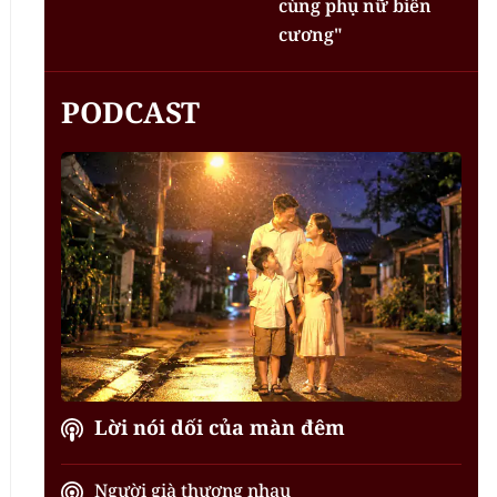
cùng phụ nữ biên
cương"
PODCAST
Lời nói dối của màn đêm
Người già thương nhau