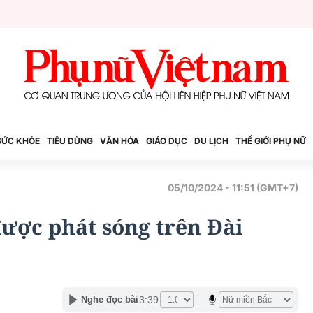
SỨC KHỎE
TIÊU DÙNG
VĂN HÓA
GIÁO DỤC
DU LỊCH
THẾ GIỚI PHỤ NỮ
05/10/2024 - 11:51 (GMT+7)
ược phát sóng trên Đài
3:39
Nghe đọc bài