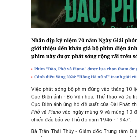
Nhân dịp kỷ niệm 70 năm Ngày Giải phón
giới thiệu đến khán giả bộ phim điện ảnh 
phim này được phát sóng rộng rãi trên s
Phim "Đào, Phở và Piano" được lựa chọn tham dự g
Cánh diều Vàng 2024: "Hồng Hà nữ sĩ" tranh giải c
Việc phát sóng bộ phim đúng vào tháng 10 lịc
Cục Điện ảnh - Bộ Văn hóa, Thể thao và Du lị
Cục Điện ảnh ủng hộ đề xuất của Đài Phát th
Phở và Piano
vào ngày mùng 9 và mùng 10 đ
chiến đấu bảo vệ Thủ đô năm 1946 - 1947".
Bà Trần Thái Thủy - Giám đốc Trung tâm Điệ