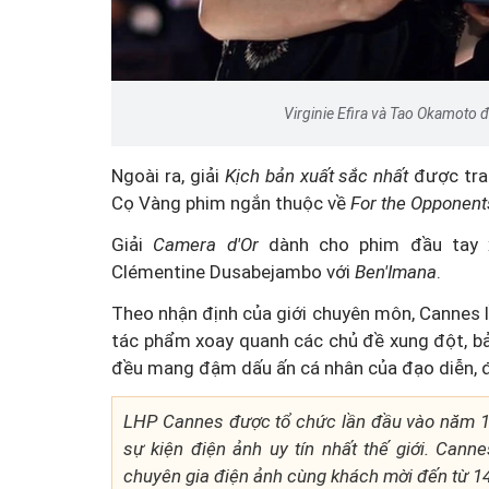
Virginie Efira và Tao Okamoto đ
Ngoài ra, giải
Kịch bản xuất sắc nhất
được tr
Cọ Vàng phim ngắn thuộc về
For the Opponen
Giải
Camera d'Or
dành cho phim đầu tay 
Clémentine Dusabejambo với
Ben'Imana
.
Theo nhận định của giới chuyên môn, Cannes l
tác phẩm xoay quanh các chủ đề xung đột, bả
đều mang đậm dấu ấn cá nhân của đạo diễn, đồ
LHP Cannes được tổ chức lần đầu vào năm 1
sự kiện điện ảnh uy tín nhất thế giới. Cann
chuyên gia điện ảnh cùng khách mời đến từ 14