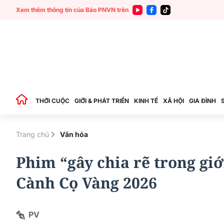
Xem thêm thông tin của Báo PNVN trên
THỜI CUỘC
GIỚI & PHÁT TRIỂN
KINH TẾ
XÃ HỘI
GIA ĐÌNH
Trang chủ
Văn hóa
Phim “gây chia rẽ trong giớ
Cành Cọ Vàng 2026
PV