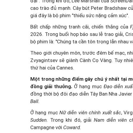
đại". Trong khi đó, Lee Marshall của ScreenDa
cao trào đủ mạnh. Cây bút Peter Bradshaw c
giá đây là bộ phim "thiếu sức nặng cảm xúc".
Bất chấp những tranh cãi, chiến thắng của
F
2026. Trong buổi họp báo sau lễ trao giải, C
Công an Hà Nội xử lý loạ
bộ phim là: "Chúng ta cần tôn trọng lẫn nhau và
game hoạt động xuyên
Theo giới chuyên môn, trước đêm bế mạc, nh
Zvyagintsev sẽ giành Cành Cọ Vàng. Tuy nhiê
thứ hai của Cannes.
Một trong những điểm gây chú ý nhất tại mù
đồng giải thưởng.
Ở hạng mục
Đạo diễn xuấ
đồng thời bộ đôi đạo diễn Tây Ban Nha Javier
Ball.
Ở hạng mục
Nữ diễn viên chính xuất sắc
, Vir
Sudden.
Trong khi đó, giải
Nam diễn viên c
Campagne với
Coward.