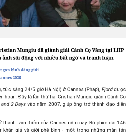
istian Mungiu đã giành giải Cành Cọ Vàng tại LHP
 ảnh sôi động với nhiều bất ngờ và tranh luận.
t gợn bình đẳng giới
Cannes 2026
g, tức sáng 24/5 giờ Hà Nội) ở Cannes (Pháp),
Fjord
được
n hoan. Đây là lần thứ hai Cristian Mungiu giành Cành Cọ
 and 2 Days
vào năm 2007, giúp ông trở thành đạo diễn
ở thành tâm điểm của Cannes năm nay. Bộ phim dài 146
ừ khán giả và giới phê bình - một trong những màn tán