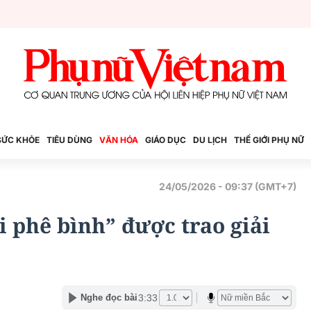
SỨC KHỎE
TIÊU DÙNG
VĂN HÓA
GIÁO DỤC
DU LỊCH
THẾ GIỚI PHỤ NỮ
24/05/2026 - 09:37 (GMT+7)
i phê bình” được trao giải
3:33
Nghe đọc bài