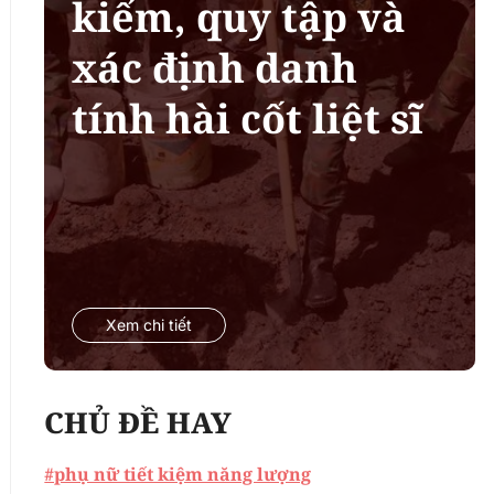
kiếm, quy tập và
xác định danh
tính hài cốt liệt sĩ
Xem chi tiết
CHỦ ĐỀ HAY
#phụ nữ tiết kiệm năng lượng