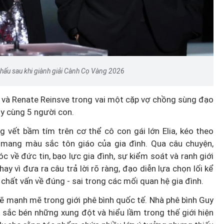
 khấu sau khi giành giải Cành Cọ Vàng 2026
 và Renate Reinsve trong vai một cặp vợ chồng sùng đạo
Uy cùng 5 người con.
g vết bầm tím trên cơ thể cô con gái lớn Elia, kéo theo
 mang màu sắc tôn giáo của gia đình. Qua câu chuyện,
c về đức tin, bạo lực gia đình, sự kiểm soát và ranh giới
 vì đưa ra câu trả lời rõ ràng, đạo diễn lựa chọn lối kể
 chất vấn về đúng - sai trong các mối quan hệ gia đình.
 rẽ mạnh mẽ trong giới phê bình quốc tế. Nhà phê bình Guy
 sắc bén những xung đột và hiểu lầm trong thế giới hiện