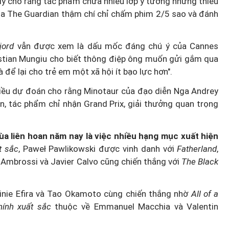
ily cho rằng tác phẩm chứa nhiều lớp ý tưởng nhưng thiếu
ủa The Guardian thậm chí chỉ chấm phim 2/5 sao và đánh
jord
vẫn được xem là dấu mốc đáng chú ý của Cannes
Diễn đàn tháng 8: Ca sĩ Duyên
ristian Mungiu cho biết thông điệp ông muốn gửi gắm qua
t quán
Quỳnh càng trân trọng thời gia
 để lại cho trẻ em một xã hội ít bạo lực hơn".
 đêm
bên cha sau biến cố của gia đìn
iều dự đoán cho rằng Minotaur của đạo diễn Nga Andrey
n, tác phẩm chỉ nhận Grand Prix, giải thưởng quan trọng
a liên hoan năm nay là việc nhiều hạng mục xuất hiện
t sắc
, Paweł Pawlikowski được vinh danh với
Fatherland
,
 Ambrossi và Javier Calvo cũng chiến thắng với
The Black
ginie Efira và Tao Okamoto cùng chiến thắng nhờ
All of a
hính xuất sắc
thuộc về Emmanuel Macchia và Valentin