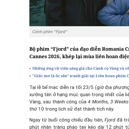
Cảnh phim "Fjord"
Bộ phim “Fjord” của đạo diễn Romania Cr
Cannes 2026, khép lại mùa liên hoan điện
Những ứng cử viên sáng giá cho Cành cọ Vàng và vế
"Giấc mơ là ốc sên" tranh giải tại Liên hoan phim 
Tại lễ bế mạc diễn ra tối 23/5 (giờ địa phươn
xướng tên ở hạng mục quan trọng nhất của liê
Vàng, sau thành công của
4 Months, 3 Weeks
thứ 10 trong lịch sử đạt thành tích này.
Ngay từ buổi công chiếu đầu tiên,
Fjord
đã tr
phút nhận tràng pháo tay kéo dài 12 phút t