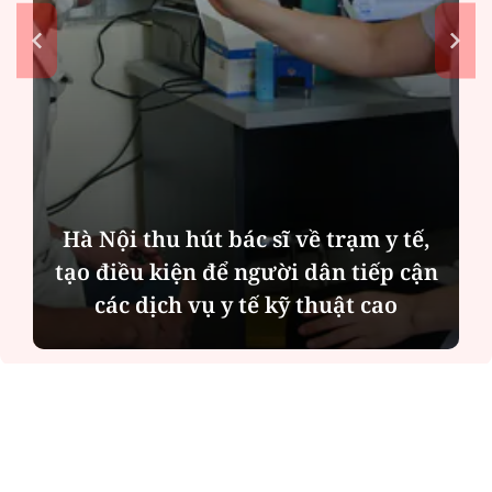
Hà Nội thu hút bác sĩ về trạm y tế,
tạo điều kiện để người dân tiếp cận
các dịch vụ y tế kỹ thuật cao
ĐỌC NHIỀU
Công an Hà Nội xử lý loạt quán game hoạt
động xuyên đêm