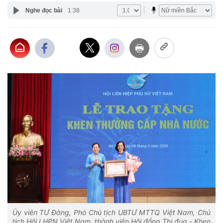
Nghe đọc bài
1:38
Ủy viên TƯ Đảng, Phó Chủ tịch UBTƯ MTTQ Việt Nam, Chủ
tịch Hội LHPN Việt Nam, thành viên Hội đồng Thi đua - Khen