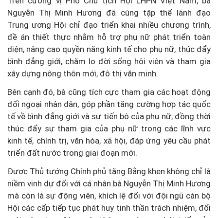
Trên cương vị Phó Chủ tịch Hội LHPN Việt Nam, bà
Nguyễn Thị Minh Hương đã cùng tập thể lãnh đạo
Trung ương Hội chỉ đạo triển khai nhiều chương trình,
đề án thiết thực nhằm hỗ trợ phụ nữ phát triển toàn
diện, nâng cao quyền năng kinh tế cho phụ nữ, thúc đẩy
bình đẳng giới, chăm lo đời sống hội viên và tham gia
xây dựng nông thôn mới, đô thị văn minh.
Bên cạnh đó, bà cũng tích cực tham gia các hoạt động
đối ngoại nhân dân, góp phần tăng cường hợp tác quốc
tế về bình đẳng giới và sự tiến bộ của phụ nữ; đồng thời
thúc đẩy sự tham gia của phụ nữ trong các lĩnh vực
kinh tế, chính trị, văn hóa, xã hội, đáp ứng yêu cầu phát
triển đất nước trong giai đoạn mới.
Được Thủ tướng Chính phủ tặng Bằng khen không chỉ là
niềm vinh dự đối với cá nhân bà Nguyễn Thị Minh Hương
mà còn là sự động viên, khích lệ đối với đội ngũ cán bộ
Hội các cấp tiếp tục phát huy tinh thần trách nhiệm, đổi