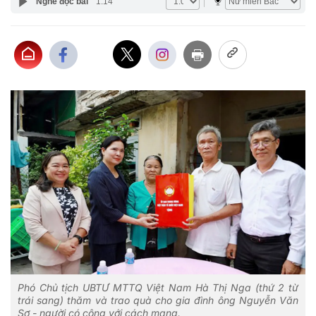
Nghe đọc bài
1:14
Phó Chủ tịch UBTƯ MTTQ Việt Nam Hà Thị Nga (thứ 2 từ
trái sang) thăm và trao quà cho gia đình ông Nguyễn Văn
Sơ - người có công với cách mạng.