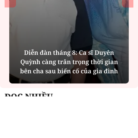
Diễn đàn tháng 8: Ca sĩ Duyên
Quỳnh càng trân trọng thời gian
bên cha sau biến cố của gia đình
ĐỌC NHIỀU
Công an Hà Nội xử lý loạt quán game hoạt
động xuyên đêm