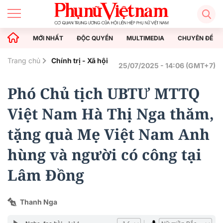
MỚI NHẤT
ĐỘC QUYỀN
MULTIMEDIA
CHUYÊN ĐỀ
Trang chủ
Chính trị - Xã hội
25/07/2025 - 14:06 (GMT+7)
Phó Chủ tịch UBTƯ MTTQ
Việt Nam Hà Thị Nga thăm,
tặng quà Mẹ Việt Nam Anh
hùng và người có công tại
Lâm Đồng
Thanh Nga