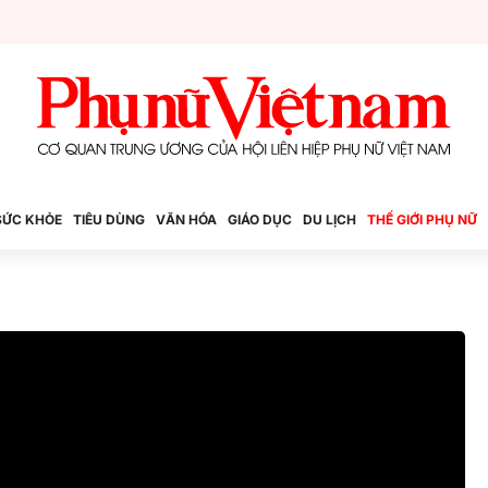
SỨC KHỎE
TIÊU DÙNG
VĂN HÓA
GIÁO DỤC
DU LỊCH
THẾ GIỚI PHỤ NỮ