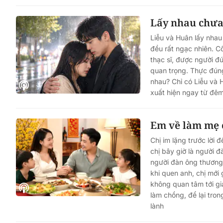
Lấy nhau chưa 
Liễu và Huân lấy nhau
đều rất ngạc nhiên. Cô
thạc sĩ, được người đ
quan trọng. Thực đúng 
nhau? Chỉ có Liễu và 
xuất hiện ngay từ đê
Em về làm mẹ 
Chị im lặng trước lời
chị bây giờ là người đ
người đàn ông thương 
khi quen anh, chị mới
không quan tâm tới gi
làm chồng, để lại tron
lành