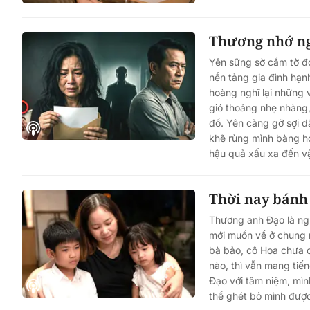
Thương nhớ n
Yên sững sờ cầm tờ đơ
nền tảng gia đình hạ
hoàng nghĩ lại những 
gió thoảng nhẹ nhàng, 
đồ. Yên càng gỡ sợi dâ
khẽ rùng mình bàng ho
hậu quả xấu xa đến v
Thời nay bánh
Thương anh Đạo là ngư
mới muốn về ở chung 
bà bảo, cô Hoa chưa 
nào, thì vẫn mang tiế
Đạo với tâm niệm, mì
thể ghét bỏ mình đượ