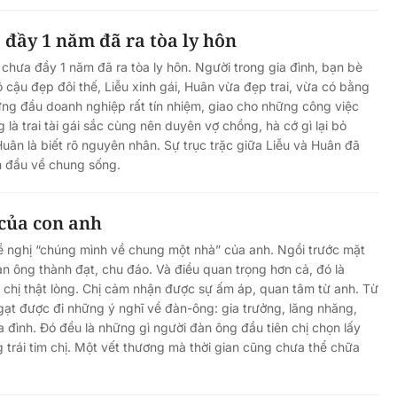
đầy 1 năm đã ra tòa ly hôn
 chưa đầy 1 năm đã ra tòa ly hôn. Người trong gia đình, bạn bè
 cậu đẹp đôi thế, Liễu xinh gái, Huân vừa đẹp trai, vừa có bằng
ứng đầu doanh nghiệp rất tín nhiệm, giao cho những công việc
là trai tài gái sắc cùng nên duyên vợ chồng, hà cớ gì lại bỏ
Huân là biết rõ nguyên nhân. Sự trục trặc giữa Liễu và Huân đã
m đầu về chung sống.
của con anh
 đề nghị “chúng mình về chung một nhà” của anh. Ngồi trước mặt
àn ông thành đạt, chu đáo. Và điều quan trọng hơn cả, đó là
chị thật lòng. Chị cảm nhận được sự ấm áp, quan tâm từ anh. Từ
 gạt được đi những ý nghĩ về đàn-ông: gia trưởng, lăng nhăng,
a đình. Đó đều là những gì người đàn ông đầu tiên chị chọn lấy
g trái tim chị. Một vết thương mà thời gian cũng chưa thể chữa