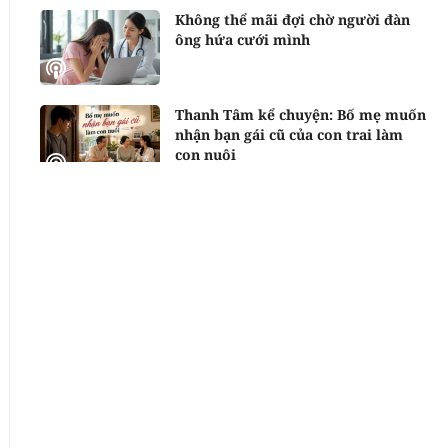
Không thể mãi đợi chờ người đàn
ông hứa cưới mình
Thanh Tâm kể chuyện: Bố mẹ muốn
nhận bạn gái cũ của con trai làm
con nuôi
Lý do phụ nữ rời bỏ đàn ông
Thương nhớ người dưng