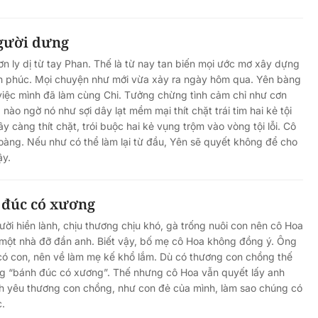
gười dưng
n ly dị từ tay Phan. Thế là từ nay tan biến mọi ước mơ xây dựng
nh phúc. Mọi chuyện như mới vừa xảy ra ngày hôm qua. Yên bàng
việc mình đã làm cùng Chi. Tưởng chừng tình cảm chỉ như cơn
nào ngờ nó như sợi dây lạt mềm mại thít chặt trái tim hai kẻ tội
y càng thít chặt, trói buộc hai kẻ vụng trộm vào vòng tội lỗi. Cô
àng. Nếu như có thể làm lại từ đầu, Yên sẽ quyết không để cho
ậy.
 đúc có xương
ời hiền lành, chịu thương chịu khó, gà trống nuôi con nên cô Hoa
một nhà đỡ đần anh. Biết vậy, bố mẹ cô Hoa không đồng ý. Ông
có con, nên về làm mẹ kế khổ lắm. Dù có thương con chồng thế
ng “bánh đúc có xương”. Thế nhưng cô Hoa vẫn quyết lấy anh
nh yêu thương con chồng, như con đẻ của mình, làm sao chúng có
c.