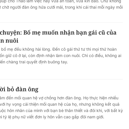
 giúp cho Thảo làm việc này vừa an toàn, vừa kín đáo. Chứ không
ứ chờ người đàn ông hứa cưới mãi, trong khi cái thai mỗi ngày mỗi
chuyện: Bố mẹ muốn nhận bạn gái cũ của
on nuôi
, bố mẹ đều không hài lòng. Đến cô gái thứ tư thì mọi thứ hoàn
n giữ cô ở lại, còn định nhận làm con nuôi. Chỉ có điều, không ai
iến chàng trai quyết định buông tay.
ời bỏ đàn ông
âm đến mối quan hệ vợ chồng hơn đàn ông. Họ thực hiện nhiều
 với hy vọng cải thiện mối quan hệ của họ, nhưng không kết quả
uộc hôn nhân của mình với bạn bè thân thiết và đôi khi, với bất kỳ
hì tỷ lệ phụ nữ viết đơn ly hôn vẫn cao gấp đôi nam giới.