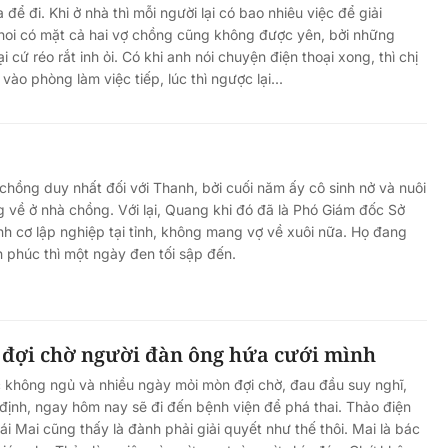
 để đi. Khi ở nhà thì mỗi người lại có bao nhiêu việc để giải
hoi có mặt cả hai vợ chồng cũng không được yên, bởi những
 cứ réo rắt inh ỏi. Có khi anh nói chuyện điện thoại xong, thì chị
ào phòng làm việc tiếp, lúc thì ngược lại...
 chồng duy nhất đối với Thanh, bởi cuối năm ấy cô sinh nở và nuôi
g về ở nhà chồng. Với lại, Quang khi đó đã là Phó Giám đốc Sở
nh cơ lập nghiệp tại tỉnh, không mang vợ về xuôi nữa. Họ đang
h phúc thì một ngày đen tối sập đến.
 đợi chờ người đàn ông hứa cưới mình
 không ngủ và nhiều ngày mỏi mòn đợi chờ, đau đầu suy nghĩ,
định, ngay hôm nay sẽ đi đến bệnh viện để phá thai. Thảo điện
ái Mai cũng thấy là đành phải giải quyết như thế thôi. Mai là bác