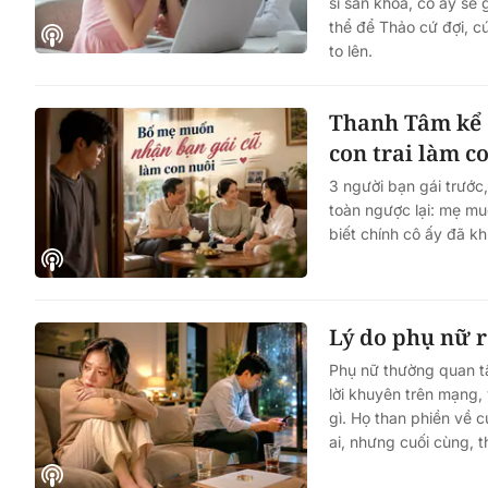
sĩ sản khoa, cô ấy sẽ
thể để Thảo cứ đợi, c
to lên.
Thanh Tâm kể 
con trai làm c
3 người bạn gái trước
toàn ngược lại: mẹ muố
biết chính cô ấy đã kh
Lý do phụ nữ r
Phụ nữ thường quan t
lời khuyên trên mạng,
gì. Họ than phiền về c
ai, nhưng cuối cùng, t