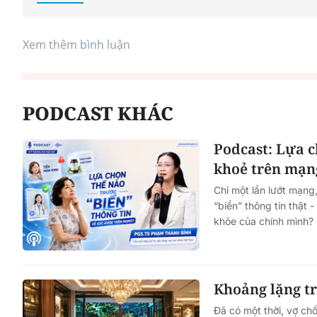
Xem thêm bình luận
PODCAST KHÁC
Podcast: Lựa c
khoẻ trên mạn
Chỉ một lần lướt mạng
“biển” thông tin thật 
khỏe của chính mình?
Khoảng lặng t
Đã có một thời, vợ ch