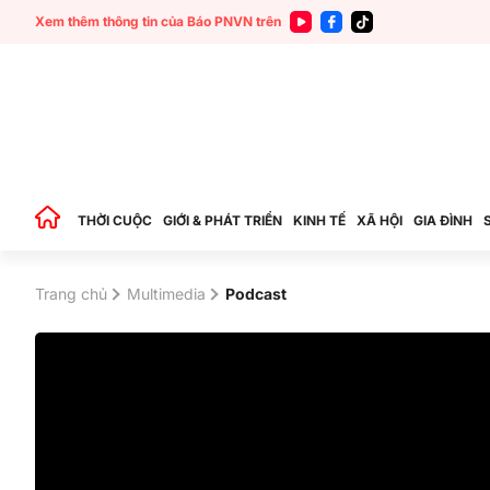
Xem thêm thông tin của Báo PNVN trên
THỜI CUỘC
GIỚI & PHÁT TRIỂN
KINH TẾ
XÃ HỘI
GIA ĐÌNH
Trang chủ
Multimedia
Podcast