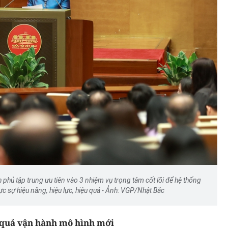
Podcast: Đi chợ, thanh toán,
trong
chuyển tiền - Phụ nữ làm chủ v
ửa đổi
điện tử
hủ tập trung ưu tiên vào 3 nhiệm vụ trọng tâm cốt lõi để hệ thống
ực sự hiệu năng, hiệu lực, hiệu quả - Ảnh: VGP/Nhật Bắc
 quả vận hành mô hình mới