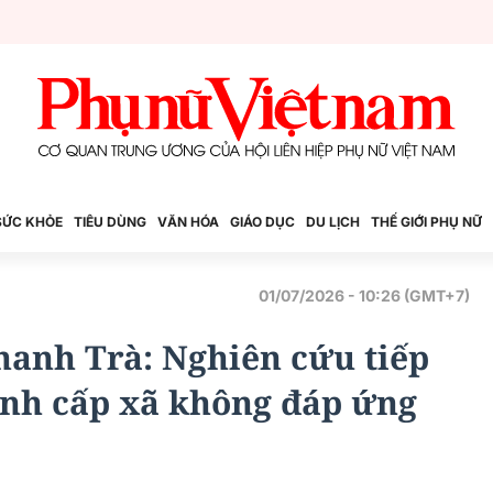
SỨC KHỎE
TIÊU DÙNG
VĂN HÓA
GIÁO DỤC
DU LỊCH
THẾ GIỚI PHỤ NỮ
01/07/2026 - 10:26 (GMT+7)
anh Trà: Nghiên cứu tiếp
ính cấp xã không đáp ứng