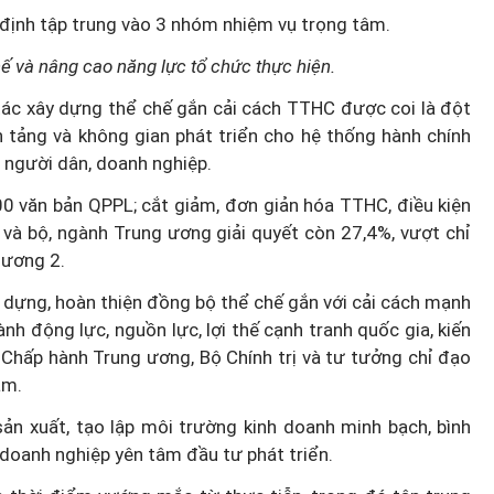
c định tập trung vào 3 nhóm nhiệm vụ trọng tâm.
chế và nâng cao năng lực tổ chức thực hiện.
tác xây dựng thể chế gắn cải cách TTHC được coi là đột
n tảng và không gian phát triển cho hệ thống hành chính
 người dân, doanh nghiệp.
00 văn bản QPPL; cắt giảm, đơn giản hóa TTHC, điều kiện
 và bộ, ngành Trung ương giải quyết còn 27,4%, vượt chỉ
 ương 2.
ây dựng, hoàn thiện đồng bộ thể chế gắn với cải cách mạnh
h động lực, nguồn lực, lợi thế cạnh tranh quốc gia, kiến
 Chấp hành Trung ương, Bộ Chính trị và tư tưởng chỉ đạo
âm.
ản xuất, tạo lập môi trường kinh doanh minh bạch, bình
 doanh nghiệp yên tâm đầu tư phát triển.