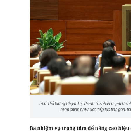
Đổi mới tư duy quản lý 
Luật An toàn thực phẩm s
Phó Thủ tướng Phạm Thị Thanh Trà nhấn mạnh Chính p
hành chính nhà nước tiếp tục tinh gọn, th
Ba nhiệm vụ trọng tâm để nâng cao hiệu