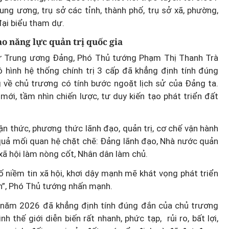
ung ương, trụ sở các tỉnh, thành phố, trụ sở xã, phường,
đại biểu tham dự.
o năng lực quản trị quốc gia
hư Trung ương Đảng, Phó Thủ tướng Phạm Thị Thanh Trà
 hình hệ thống chính trị 3 cấp đã khẳng định tính đúng
g về chủ trương có tính bước ngoặt lịch sử của Đảng ta.
ới, tầm nhìn chiến lược, tư duy kiến tạo phát triển đất
n thức, phương thức lãnh đạo, quản trị, cơ chế vận hành
 quả mối quan hệ chặt chẽ: Đảng lãnh đạo, Nhà nước quản
- xã hội làm nòng cốt, Nhân dân làm chủ.
 niềm tin xã hội, khơi dậy mạnh mẽ khát vọng phát triển
ân”, Phó Thủ tướng nhấn mạnh.
 năm 2026 đã khẳng định tính đúng đắn của chủ trương
h thế giới diễn biến rất nhanh, phức tạp, rủi ro, bất lợi,