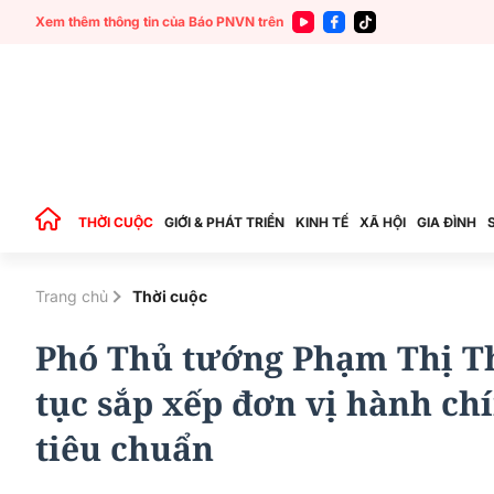
Xem thêm thông tin của Báo PNVN trên
THỜI CUỘC
GIỚI & PHÁT TRIỂN
KINH TẾ
XÃ HỘI
GIA ĐÌNH
Trang chủ
Thời cuộc
Phó Thủ tướng Phạm Thị Th
tục sắp xếp đơn vị hành ch
tiêu chuẩn