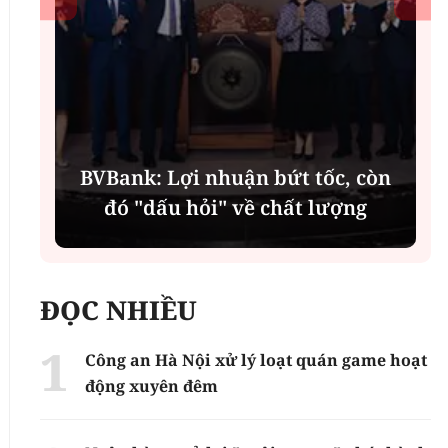
í
BVBank: Lợi nhuận bứt tốc, còn
đó "dấu hỏi" về chất lượng
ĐỌC NHIỀU
Công an Hà Nội xử lý loạt quán game hoạt
động xuyên đêm