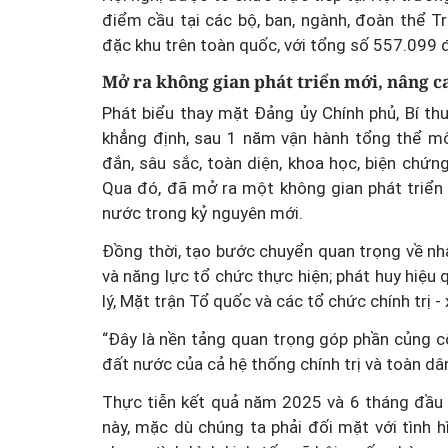
điểm cầu tại các bộ, ban, ngành, đoàn thể Tr
đặc khu trên toàn quốc, với tổng số 557.099 
Mở ra không gian phát triển mới, nâng ca
Phát biểu thay mặt Đảng ủy Chính phủ, Bí t
khẳng định, sau 1 năm vận hành tổng thể mô
đắn, sâu sắc, toàn diện, khoa học, biện chứn
Qua đó, đã mở ra một không gian phát triển m
nước trong kỷ nguyên mới.
Đồng thời, tạo bước chuyển quan trọng về nhậ
và năng lực tổ chức thực hiện; phát huy hiệu
lý, Mặt trận Tổ quốc và các tổ chức chính trị 
“Đây là nền tảng quan trọng góp phần củng cố
đất nước của cả hệ thống chính trị và toàn d
Thực tiễn kết quả năm 2025 và 6 tháng đầu
này, mặc dù chúng ta phải đối mặt với tình hìn