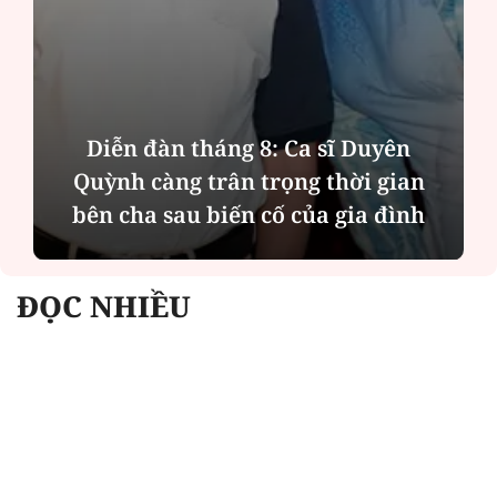
Diễn đàn tháng 8: Ca sĩ Duyên
Quỳnh càng trân trọng thời gian
bên cha sau biến cố của gia đình
ĐỌC NHIỀU
Công an Hà Nội xử lý loạt quán game hoạt
động xuyên đêm
Ngân hàng trở lại "ngôi vương" phát hành
trái phiếu: Báo hiệu cuộc đua vốn mới