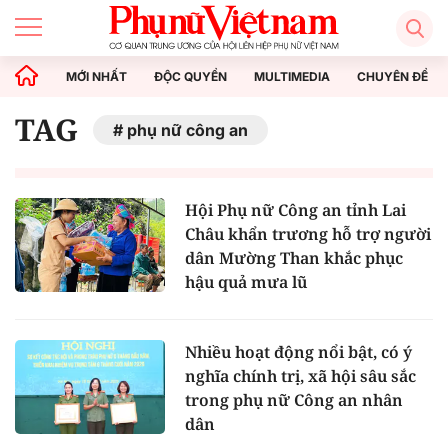
MỚI NHẤT
ĐỘC QUYỀN
MULTIMEDIA
CHUYÊN ĐỀ
TAG
phụ nữ công an
Hội Phụ nữ Công an tỉnh Lai
Châu khẩn trương hỗ trợ người
dân Mường Than khắc phục
hậu quả mưa lũ
Nhiều hoạt động nổi bật, có ý
nghĩa chính trị, xã hội sâu sắc
trong phụ nữ Công an nhân
dân