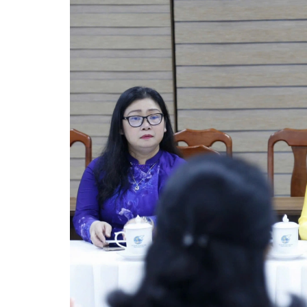
Công an Hà Nội xử lý loạ
game hoạt động xuyên