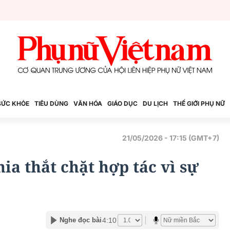
SỨC KHỎE
TIÊU DÙNG
VĂN HÓA
GIÁO DỤC
DU LỊCH
THẾ GIỚI PHỤ NỮ
21/05/2026 - 17:15 (GMT+7)
a thắt chặt hợp tác vì sự
4:10
Nghe đọc bài