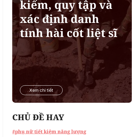
kiếm, quy tập và
xác định danh
tính hài cốt liệt sĩ
Xem chi tiết
CHỦ ĐỀ HAY
#phụ nữ tiết kiệm năng lượng