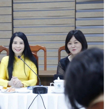
Diễn đàn tháng 8: Ca sĩ Duyên
t quán
Quỳnh càng trân trọng thời gia
 đêm
bên cha sau biến cố của gia đìn