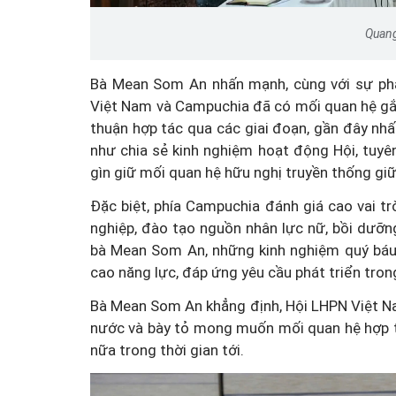
Quang
Bà Mean Som An nhấn mạnh, cùng với sự phát
Việt Nam và Campuchia đã có mối quan hệ gắn 
thuận hợp tác qua các giai đoạn, gần đây nhấ
như chia sẻ kinh nghiệm hoạt động Hội, tuyên
gìn giữ mối quan hệ hữu nghị truyền thống giữ
Đặc biệt, phía Campuchia đánh giá cao vai t
nghiệp, đào tạo nguồn nhân lực nữ, bồi dưỡ
bà Mean Som An, những kinh nghiệm quý báu
cao năng lực, đáp ứng yêu cầu phát triển tron
Bà Mean Som An khẳng định, Hội LHPN Việt Nam
nước và bày tỏ mong muốn mối quan hệ hợp t
nữa trong thời gian tới.