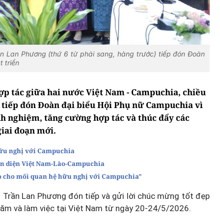
n Lan Phương (thứ 6 từ phải sang, hàng trước) tiếp đón Đoàn
 triển
ợp tác giữa hai nước Việt Nam - Campuchia, chiều
 tiếp đón Đoàn đại biểu Hội Phụ nữ Campuchia vì
nh nghiệm, tăng cường hợp tác và thúc đẩy các
giai đoạn mới.
hữu nghị với Campuchia
oàn diện Việt Nam-Lào-Campuchia
o cho mối quan hệ hữu nghị với Campuchia"
 Trần Lan Phương đón tiếp và gửi lời chúc mừng tốt đẹp
hăm và làm việc tại Việt Nam từ ngày 20-24/5/2026.