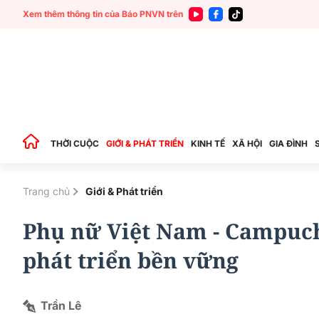
Xem thêm thông tin của Báo PNVN trên
THỜI CUỘC
GIỚI & PHÁT TRIỂN
KINH TẾ
XÃ HỘI
GIA ĐÌNH
Trang chủ
Giới & Phát triển
Phụ nữ Việt Nam - Campuchi
phát triển bền vững
Trần Lê