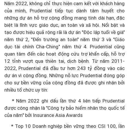
Năm 2022, không chỉ thực hiện cam kết với khách hàng
của mình, Prudential tiếp tục dành tâm huyết cho
những dự án hỗ trợ cộng đồng mang tính dài hạn, đặc
biệt là lĩnh vực giáo dục, an toàn và xã hội. Nổi bật và
tạo được hiệu quả rộng rãi là dự án "Độc lập tuổi về già"
năm thứ 2, "Đến trường an toàn" năm thứ 3 và "Giáo
dục tài chính Cha-Ching" năm thứ 4. Prudential cũng
quan tâm đến các hoạt động cứu trợ khẩn cấp, hỗ trợ
12 tỉnh vượt qua thiên tai, dịch bệnh. Từ năm 2011-
2022, Prudential đã đầu tư hơn 243 tỷ đồng vào các
dự án vì cộng đồng. Những nỗ lực Prudential đóng góp
cho sự bền vững của cộng đồng đã được ghi nhận bởi
nhiều tổ chức uy tín:
*
Năm 2022 ghi dấu lần thứ 4 liên tiếp Prudential
được công nhận là "Công ty bảo hiểm nhân thọ quốc tế
của năm" bởi Insurance Asia Awards
*
Top 10 Doanh nghiệp bền vững theo CSI 100, lần