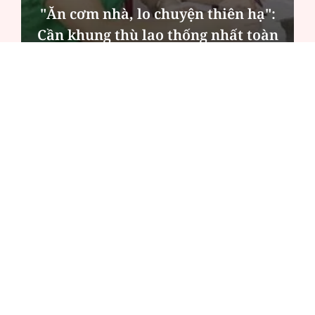
MSB: Lợi nhuận quý II đến từ trụ
cột nào?
ĐỌC NHIỀU
Công an Hà Nội xử lý loạt quán game hoạt
động xuyên đêm
Ngân hàng trở lại "ngôi vương" phát hành
trái phiếu: Báo hiệu cuộc đua vốn mới
Về Lấp Vò khám phá điểm sáng mới của du
lịch cộng đồng