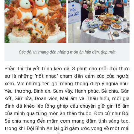
Các đội thi mang đến những món ăn hấp dẫn, đẹp mắt
Phần thi thuyết trình kéo dài 3 phút cho mỗi đội thực
sự là những "nốt nhạc" chạm đến cảm xúc của người
xem. Với những tên gọi mang thông điệp ý nghĩa như:
Yêu thương, Bình an, Sum vầy, Hạnh phúc, Sẻ chia, Gắn
kết, Giữ lửa, Đoàn viên, Mái ấm và Thấu hiểu, mỗi gia
đình đã khéo léo lồng ghép câu chuyện giữ gìn tổ ấm
của mình qua từng món ăn thân thuộc. Đơn cử như Đội
Sẻ chia mang đến mâm cơm mang đậm tính sáng tạo,
trong khi Đội Bình An lại gửi gắm ước vọng về một mái