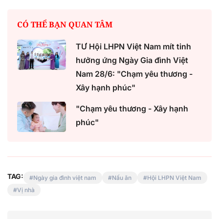
CÓ THỂ BẠN QUAN TÂM
TƯ Hội LHPN Việt Nam mít tinh
hưởng ứng Ngày Gia đình Việt
Nam 28/6: "Chạm yêu thương -
Xây hạnh phúc"
"Chạm yêu thương - Xây hạnh
phúc"
TAG:
Ngày gia đình việt nam
Nấu ăn
Hội LHPN Việt Nam
Vị nhà