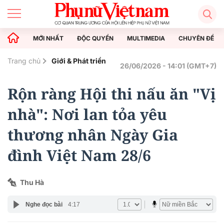
MỚI NHẤT
ĐỘC QUYỀN
MULTIMEDIA
CHUYÊN ĐỀ
Trang chủ
Giới & Phát triển
26/06/2026 - 14:01 (GMT+7)
Rộn ràng Hội thi nấu ăn "Vị
nhà": Nơi lan tỏa yêu
thương nhân Ngày Gia
đình Việt Nam 28/6
Thu Hà
Nghe đọc bài
4:17