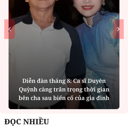
Phân tích tính 2 mặt của thương vụ
MBBank "rót" hơn 8.800 tỷ đồng cho
Phát Đạt
ĐỌC NHIỀU