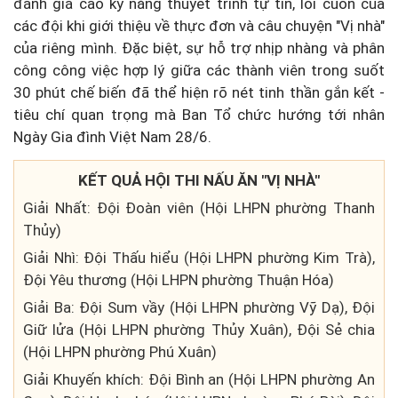
đánh giá cao kỹ năng thuyết trình tự tin, lôi cuốn của
các đội khi giới thiệu về thực đơn và câu chuyện "Vị nhà"
của riêng mình. Đặc biệt, sự hỗ trợ nhịp nhàng và phân
công công việc hợp lý giữa các thành viên trong suốt
30 phút chế biến đã thể hiện rõ nét tinh thần gắn kết -
tiêu chí quan trọng mà Ban Tổ chức hướng tới nhân
Ngày Gia đình Việt Nam 28/6.
KẾT QUẢ HỘI THI NẤU ĂN "VỊ NHÀ"
Giải Nhất: Đội Đoàn viên (Hội LHPN phường Thanh
Thủy)
Giải Nhì: Đội Thấu hiểu (Hội LHPN phường Kim Trà),
Đội Yêu thương (Hội LHPN phường Thuận Hóa)
Giải Ba: Đội Sum vầy (Hội LHPN phường Vỹ Dạ), Đội
Giữ lửa (Hội LHPN phường Thủy Xuân), Đội Sẻ chia
(Hội LHPN phường Phú Xuân)
Giải Khuyến khích: Đội Bình an (Hội LHPN phường An