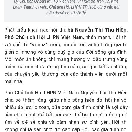
ủy, Chủ tịch Ủy ban MTTQ Việt Nam TP Huế; bà Trần Thị Kim
Loan, Thành ủy viên, Chủ tịch Hội LHPN TP Huế, cùng các đại
biểu dự và cổ vũ hội thi
Phát biểu khai mạc hội thi,
bà Nguyễn Thị Thu Hiền,
Phó Chủ tịch Hội LHPN Việt Nam,
nhấn mạnh, Hội thi
với chủ đề "Vị nhà" mong muốn tôn vinh những giá trị
giản dị nhưng vô cùng quý giá của đời sống gia đình.
Mỗi món ăn không chỉ mang hương vị đặc trưng vùng
miền mà còn chứa đựng tình cảm, sự gắn kết và những
câu chuyện yêu thương của các thành viên dưới một
mái nhà.
Phó Chủ tịch Hội LHPN Việt Nam Nguyễn Thị Thu Hiền
chia sẻ thêm rằng, giữa nhịp sống hiện đại hối hả với
nhiều áp lực lo toan, bữa cơm gia đình chính là sợi dây
bền chặt nhất để kết nối các thế hệ, là nơi mỗi người
tìm về để sẻ chia và cảm nhận sự bình yên. Hội thi
không chỉ là sân chơi để các cấp Hội, các gia đình hội