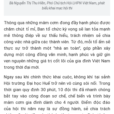
Bà Nguyễn Thị Thu Hiền, Phó Chủ tịch Hội LHPN Việt Nam, phát
biểu khai mạc hội thi
Thông qua những mâm cơm đong đầy hạnh phúc được
chăm chút tỉ mỉ, Ban tổ chức kỳ vọng sẽ lan tỏa mạnh
mẽ thông điệp về sự thấu hiểu, trách nhiệm sẻ chia
công việc nhà giữa các thành viên. Từ đó, mỗi tổ ấm sẽ
thực sự trở thành một "nhà an toàn", góp phần xây
dựng một cộng đồng văn minh, hạnh phúc và giữ gìn
vẹn nguyên những giá trị cốt lõi của gia đình Việt Nam
trong thời đại mới.
Ngay sau khi chính thức khai cuộc, không khí tại sảnh
Hội trường Đại học Huế trở nên vô cùng sôi nổi. Trong
thời gian quy định 30 phút, 10 đội thi đã nhanh chóng
bắt tay vào công đoạn sơ chế, chế biến và trình bày
mâm cơm gia đình dành cho 4 người. Điểm độc đáo
của hội thi năm nay là sự đồng hành, sẻ chia trách