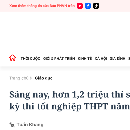
Xem thêm thông tin của Báo PNVN trên
THỜI CUỘC
GIỚI & PHÁT TRIỂN
KINH TẾ
XÃ HỘI
GIA ĐÌNH
Trang chủ
Giáo dục
Sáng nay, hơn 1,2 triệu thí
kỳ thi tốt nghiệp THPT năm
Tuấn Khang