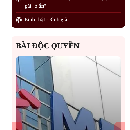
gái "ở ẩn"
Bình thật - Bình giả
BÀI ĐỘC QUYỀN