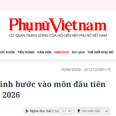
SỨC KHỎE
TIÊU DÙNG
VĂN HÓA
GIÁO DỤC
DU LỊCH
THẾ GIỚI PHỤ NỮ
11/06/2026 - 07:27 (GMT+7)
 sinh bước vào môn đầu tiên
 2026
3:56
Nghe đọc bài