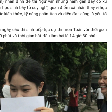
n) nhận định đề thi Ngữ văn những năm gần đây có xu
 học sinh bày tỏ suy nghĩ, quan điểm cá nhân thay vì học
 kiến thức, kỹ năng phân tích và diễn đạt cũng là yếu tố
gày, các thí sinh tiếp tục dự thi môn Toán với thời gian
0 phút và thời gian bắt đầu làm bài là 14 giờ 30 phút.
nh báo
Chính sách hậu xuất khẩu lao
ảo Luật
động: "Đi để trở về" và bài toán
lập nghiệp cho lao động nữ