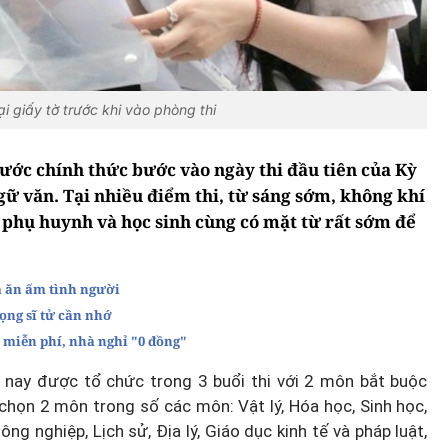
i giấy tờ trước khi vào phòng thi
 nước chính thức bước vào ngày thi đầu tiên của Kỳ
ữ văn. Tại nhiều điểm thi, từ sáng sớm, không khí
i phụ huynh và học sinh cùng có mặt từ rất sớm để
a ăn ấm tình người
ọng sĩ tử cần nhớ
 miễn phí, nhà nghỉ "0 đồng"
nay được tổ chức trong 3 buổi thi với 2 môn bắt buộc
chọn 2 môn trong số các môn: Vật lý, Hóa học, Sinh học,
g nghiệp, Lịch sử, Địa lý, Giáo dục kinh tế và pháp luật,