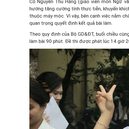
Cô Nguyễn Thu Hằng (giáo viên môn Ngữ vă
hướng tăng cường tính thực tiễn, khuyến khích
thuộc máy móc. Vì vậy, bên cạnh việc nắm chắc
quan trọng quyết định kết quả bài làm.
Theo quy định của Bộ GD&ĐT, buổi chiều cùng n
làm bài 90 phút. Đề thi được phát lúc 14 giờ 2
Doanh nghiệp thủy sản cả
"điểm nghẽn" trong dự th
An toàn thực phẩm