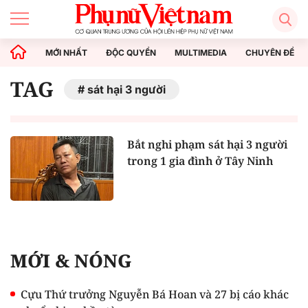
MỚI NHẤT
ĐỘC QUYỀN
MULTIMEDIA
CHUYÊN ĐỀ
TAG
sát hại 3 người
Bắt nghi phạm sát hại 3 người
trong 1 gia đình ở Tây Ninh
MỚI & NÓNG
Cựu Thứ trưởng Nguyễn Bá Hoan và 27 bị cáo khác