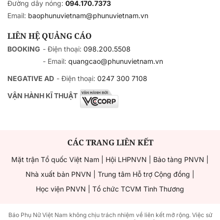
Đường dây nóng:
094.170.7373
Email:
baophunuvietnam@phunuvietnam.vn
LIÊN HỆ QUẢNG CÁO
BOOKING
- Điện thoại:
098.200.5508
- Email:
quangcao@phunuvietnam.vn
NEGATIVE AD
- Điện thoại:
0247 300 7108
VẬN HÀNH KĨ THUẬT
CÁC TRANG LIÊN KẾT
Mặt trận Tổ quốc Việt Nam
|
Hội LHPNVN
|
Bảo tàng PNVN
|
Nhà xuất bản PNVN
|
Trung tâm Hỗ trợ Cộng đồng
|
Học viện PNVN
|
Tổ chức TCVM Tình Thương
Báo Phụ Nữ Việt Nam không chịu trách nhiệm về liên kết mở rộng. Việc sử