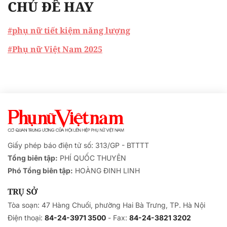
CHỦ ĐỀ HAY
#phụ nữ tiết kiệm năng lượng
#Phụ nữ Việt Nam 2025
Giấy phép báo điện tử số: 313/GP - BTTTT
Tổng biên tập:
PHÍ QUỐC THUYÊN
Phó Tổng biên tập:
HOÀNG ĐINH LINH
TRỤ SỞ
Tòa soạn: 47 Hàng Chuối, phường Hai Bà Trưng, TP. Hà Nội
Điện thoại:
84-24-3971 3500
- Fax:
84-24-3821 3202