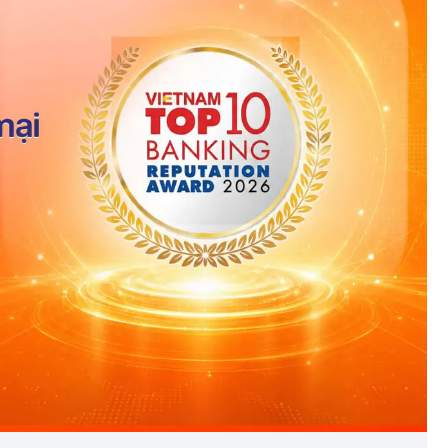
Thành lập thành phố Bắc Ninh
trực thuộc Trung ương: Tầm
g thế
nhìn đô thị hiện đại và giàu bả
rủi ro?
sắc