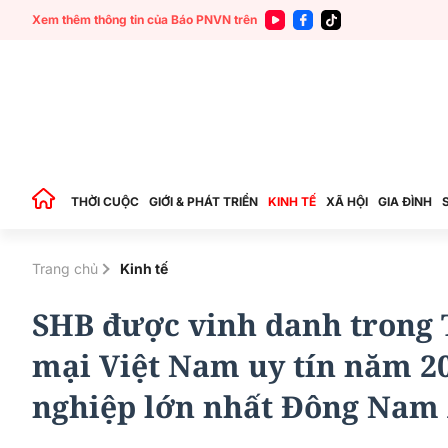
Xem thêm thông tin của Báo PNVN trên
THỜI CUỘC
GIỚI & PHÁT TRIỂN
KINH TẾ
XÃ HỘI
GIA ĐÌNH
Trang chủ
Kinh tế
SHB được vinh danh trong
mại Việt Nam uy tín năm 2
nghiệp lớn nhất Đông Nam