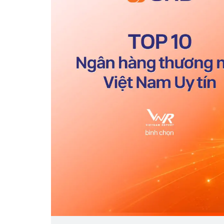
Mua nhà thuộc dự án đan
chấp, làm sao để hạn chế 