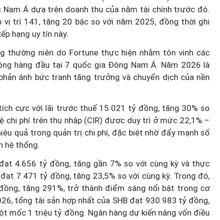
 Nam Á dựa trên doanh thu của năm tài chính trước đó.
vị trí 141, tăng 20 bậc so với năm 2025, đồng thời ghi
ếp hạng uy tín này.
g thường niên do Fortune thực hiện nhằm tôn vinh các
ộng hàng đầu tại 7 quốc gia Đông Nam Á. Năm 2026 là
phản ánh bức tranh tăng trưởng và chuyển dịch của nền
ích cực với lãi trước thuế 15.021 tỷ đồng, tăng 30% so
ệ chi phí trên thu nhập (CIR) được duy trì ở mức 22,1% –
ệu quả trong quản trị chi phí, đặc biệt nhờ đẩy mạnh số
n hệ thống.
 đạt 4.656 tỷ đồng, tăng gần 7% so với cùng kỳ và thực
đạt 7.471 tỷ đồng, tăng 23,5% so với cùng kỳ. Trong đó,
 đồng, tăng 291%, trở thành điểm sáng nổi bật trong cơ
26, tổng tài sản hợp nhất của SHB đạt 930.983 tỷ đồng,
ột mốc 1 triệu tỷ đồng. Ngân hàng dự kiến nâng vốn điều