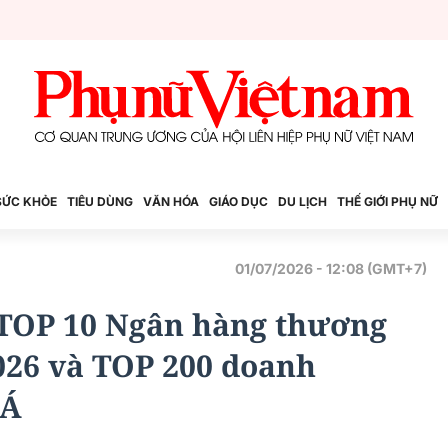
SỨC KHỎE
TIÊU DÙNG
VĂN HÓA
GIÁO DỤC
DU LỊCH
THẾ GIỚI PHỤ NỮ
01/07/2026 - 12:08 (GMT+7)
 TOP 10 Ngân hàng thương
026 và TOP 200 doanh
 Á