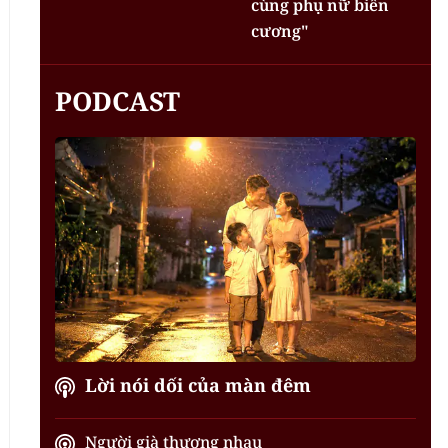
cùng phụ nữ biên
cương"
PODCAST
Lời nói dối của màn đêm
Người già thương nhau