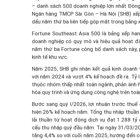
– danh sách 500 doanh nghiệp lớn nhất Đông
Ngân hàng TMCP Sài Gòn – Hà Nội (SHB) xếp 
dấu năm thứ ba liên tiếp góp mặt trong bảng x
Fortune Southeast Asia 500 là bảng xếp hạn
doanh nghiệp có quy mô và hiệu quả hoạt đ
năm thứ ba Fortune công bố danh sách này, 
kinh tế khu vực.
Năm 2025, SHB ghi nhận kết quả kinh doanh t
với năm 2024 và vượt 4% kế hoạch đề ra. Tỷ l
thuộc nhóm thấp nhất toàn ngành, phản ánh hi
hóa quy trình và ứng dụng công nghệ trên toà
Bước sang quý I/2026, lợi nhuận trước thuế
hiện 26% kế hoạch năm. Tổng thu nhập thuần 
lãi thuần từ hoạt động dịch vụ đạt 1.288 tỷ
cấu thu nhập quý đầu năm. Tại ngày 31/03/20
tăng 4,4% so với cuối năm 2025, hướng đến c