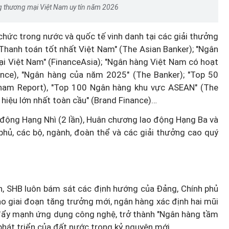
 thương mại Việt Nam uy tín năm 2026
hức trong nước và quốc tế vinh danh tại các giải thưởng
 Thanh toán tốt nhất Việt Nam" (The Asian Banker); "Ngân
ại Việt Nam" (FinanceAsia); "Ngân hàng Việt Nam có hoạt
nance), "Ngân hàng của năm 2025" (The Banker); "Top 50
tnam Report), "Top 100 Ngân hàng khu vực ASEAN" (The
 hiệu lớn nhất toàn cầu" (Brand Finance)…
động Hạng Nhì (2 lần), Huân chương lao động Hạng Ba và
 phủ, các bộ, ngành, đoàn thể và các giải thưởng cao quý
ển, SHB luôn bám sát các định hướng của Đảng, Chính phủ
ào giai đoạn tăng trưởng mới, ngân hàng xác định hai mũi
à đẩy mạnh ứng dụng công nghệ, trở thành "Ngân hàng tầm
phát triển của đất nước trong kỷ nguyên mới.