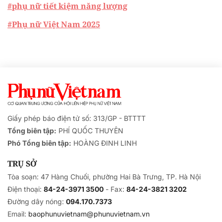
#phụ nữ tiết kiệm năng lượng
#Phụ nữ Việt Nam 2025
Giấy phép báo điện tử số: 313/GP - BTTTT
Tổng biên tập:
PHÍ QUỐC THUYÊN
Phó Tổng biên tập:
HOÀNG ĐINH LINH
TRỤ SỞ
Tòa soạn: 47 Hàng Chuối, phường Hai Bà Trưng, TP. Hà Nội
Điện thoại:
84-24-3971 3500
- Fax:
84-24-3821 3202
Đường dây nóng:
094.170.7373
Email:
baophunuvietnam@phunuvietnam.vn