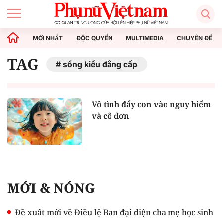
MỚI NHẤT
ĐỘC QUYỀN
MULTIMEDIA
CHUYÊN ĐỀ
TAG
sống kiểu đẳng cấp
Vô tình đẩy con vào nguy hiểm
và cô đơn
MỚI & NÓNG
Đề xuất mới về Điều lệ Ban đại diện cha mẹ học sinh