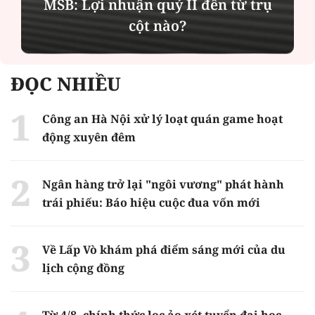
MSB: Lợi nhuận quý II đến từ trụ
cột nào?
ĐỌC NHIỀU
Công an Hà Nội xử lý loạt quán game hoạt
động xuyên đêm
Ngân hàng trở lại "ngôi vương" phát hành
trái phiếu: Báo hiệu cuộc đua vốn mới
Về Lấp Vò khám phá điểm sáng mới của du
lịch cộng đồng
Từ 4/8, chính thức lọc ảo xét tuyển đại học