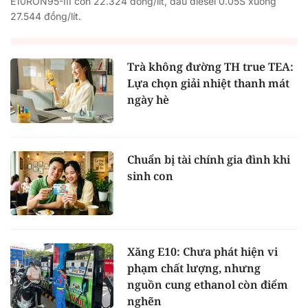
E10RON95-III còn 22.324 đồng/lít, dầu diesel 0.05S xuống
27.544 đồng/lít.
Trà không đường TH true TEA:
Lựa chọn giải nhiệt thanh mát
ngày hè
Chuẩn bị tài chính gia đình khi
sinh con
Xăng E10: Chưa phát hiện vi
phạm chất lượng, nhưng
nguồn cung ethanol còn điểm
nghẽn