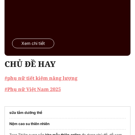
Xem chi tiết
CHỦ ĐỀ HAY
#phụ nữ tiết kiệm năng lượng
#Phụ nữ Việt Nam 2025
sữa tắm dưỡng thể
Nệm cao su thiên nhiên
Trao Thiệp cung cấp
kho mẫu thiệp online
đa dạng chủ đề, dễ xem