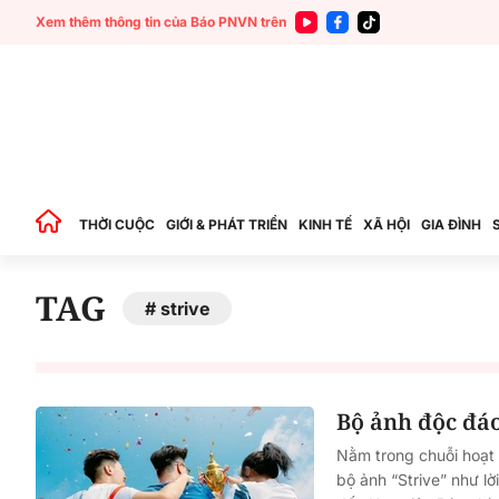
Xem thêm thông tin của Báo PNVN trên
THỜI CUỘC
GIỚI & PHÁT TRIỂN
KINH TẾ
XÃ HỘI
GIA ĐÌNH
TAG
strive
Bộ ảnh độc đáo
Nằm trong chuỗi hoạt
bộ ảnh “Strive” như lờ