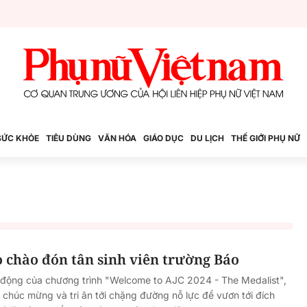
SỨC KHỎE
TIÊU DÙNG
VĂN HÓA
GIÁO DỤC
DU LỊCH
THẾ GIỚI PHỤ NỮ
 chào đón tân sinh viên trường Báo
 động của chương trình "Welcome to AJC 2024 - The Medalist",
i chúc mừng và tri ân tới chặng đường nỗ lực để vươn tới đích