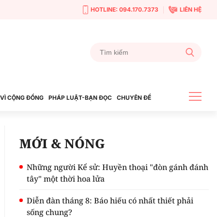
HOTLINE: 094.170.7373
LIÊN HỆ
VÌ CỘNG ĐỒNG
PHÁP LUẬT-BẠN ĐỌC
CHUYÊN ĐỀ
MỚI & NÓNG
Những người Kể sử: Huyền thoại "đòn gánh đánh
tây" một thời hoa lửa
Diễn đàn tháng 8: Báo hiếu có nhất thiết phải
sống chung?